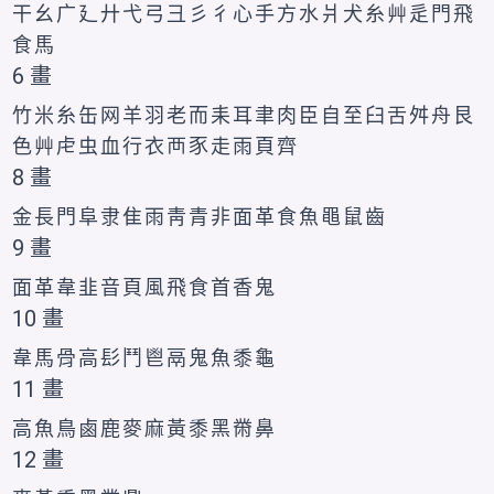
干
幺
广
廴
廾
弋
弓
彐
彡
彳
心
手
方
水
爿
犬
糸
艸
辵
門
飛
食
馬
6 畫
竹
米
糸
缶
网
羊
羽
老
而
耒
耳
聿
肉
臣
自
至
臼
舌
舛
舟
艮
色
艸
虍
虫
血
行
衣
襾
豕
走
雨
頁
齊
8 畫
金
長
門
阜
隶
隹
雨
靑
青
非
面
革
食
魚
黽
鼠
齒
9 畫
面
革
韋
韭
音
頁
風
飛
食
首
香
鬼
10 畫
韋
馬
骨
高
髟
鬥
鬯
鬲
鬼
魚
黍
龜
11 畫
高
魚
鳥
鹵
鹿
麥
麻
黃
黍
黑
黹
鼻
12 畫