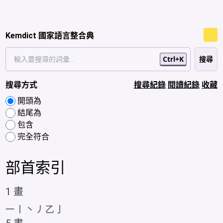
Kemdict 國家語言整合典
Ctrl+K
搜尋方式
搜尋紀錄
閱讀紀錄
收藏
開頭為
結尾為
包含
完全符合
部首索引
1 畫
一
丨
丶
丿
乙
亅