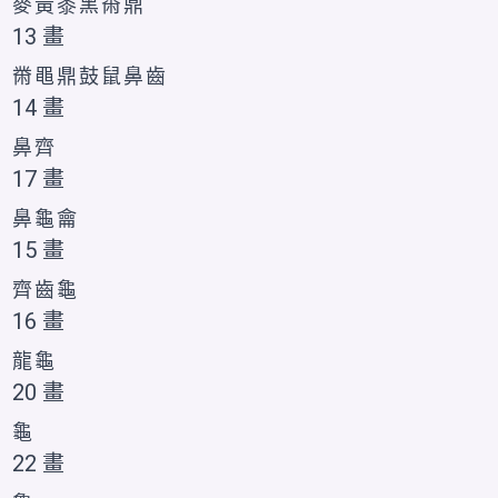
麥
黃
黍
黑
黹
鼎
13 畫
黹
黽
鼎
鼓
鼠
鼻
齒
14 畫
鼻
齊
17 畫
鼻
龜
龠
15 畫
齊
齒
龜
16 畫
龍
龜
20 畫
龜
22 畫