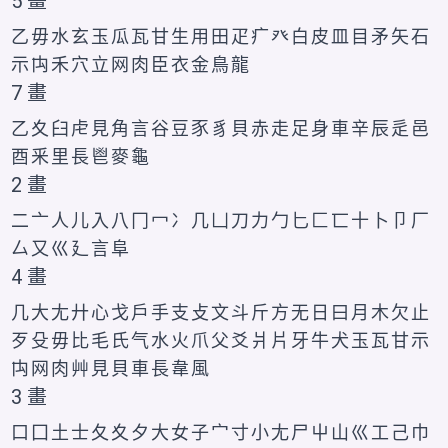
5 畫
乙
毋
水
玄
玉
瓜
瓦
甘
生
用
田
疋
疒
癶
白
皮
皿
目
矛
矢
石
示
禸
禾
穴
立
网
肉
臣
衣
金
鳥
龍
7 畫
乙
夊
臼
虍
見
角
言
谷
豆
豕
豸
貝
赤
走
足
身
車
辛
辰
辵
邑
酉
釆
里
長
鬯
麥
龜
2 畫
二
亠
人
儿
入
八
冂
冖
冫
几
凵
刀
力
勹
匕
匚
匸
十
卜
卩
厂
厶
又
巛
廴
言
阜
4 畫
几
大
尢
廾
心
戈
戶
手
支
攴
文
斗
斤
方
无
日
曰
月
木
欠
止
歹
殳
毋
比
毛
氏
气
水
火
爪
父
爻
爿
片
牙
牛
犬
玉
瓦
甘
示
禸
网
肉
艸
見
貝
車
長
韋
風
3 畫
口
囗
土
士
夂
夊
夕
大
女
子
宀
寸
小
尢
尸
屮
山
巛
工
己
巾