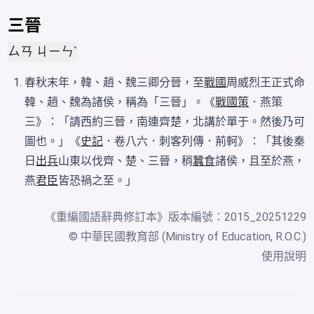
三晉
ㄙㄢ ㄐㄧㄣˋ
春秋末年，韓、趙、魏三卿分晉，至
戰國
周威烈王正式命
韓、趙、魏為諸侯，稱為「三晉」。《
戰國策
．燕策
三》：「請西約三晉，南連齊楚，北講於單于。然後乃可
圖也。」《
史記
．卷八六．刺客列傳．荊軻》：「其後秦
日
出兵
山東以伐齊、楚、三晉，稍
蠶食
諸侯，且至於燕，
燕
君臣
皆恐禍之至。」
《
重編國語辭典修訂本
》版本編號：2015_20251229
© 中華民國教育部 (Ministry of Education, R.O.C.)
使用說明