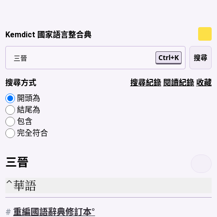
Kemdict 國家語言整合典
Ctrl+K
搜尋方式
搜尋紀錄
閱讀紀錄
收藏
開頭為
結尾為
包含
完全符合
三晉
華語
#
重編國語辭典修訂本