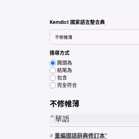
Kemdict 國家語言整合典
搜尋方式
開頭為
結尾為
包含
完全符合
不修帷薄
華語
#
重編國語辭典修訂本