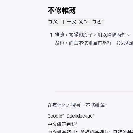
不修帷薄
ㄅㄨˋ ㄒㄧㄡ ㄨㄟˊ ㄅㄛˊ
帷薄，帳幔與
簾子
，
用以
障隔內外。
然也，而當不修帷薄可乎?」《冷眼
在其他地方搜尋「不修帷薄」
Google
Duckduckgo
中文維基百科
中文維基詞典
英語維基詞典
日語維基