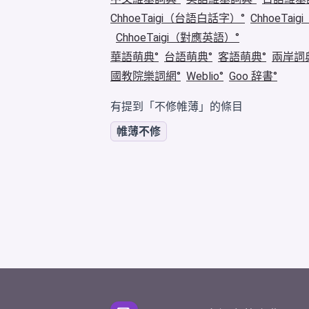
ChhoeTaigi（台語白話字）
ChhoeTa
ChhoeTaigi（對應英語）
華語萌典
台語萌典
客語萌典
兩岸詞
國教院樂詞網
Weblio
Goo 辞書
有提到「不修帷薄」的條目
帷薄不修