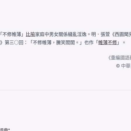
「不修帷薄」
比喻
家庭中男女關係穢亂淫逸。明．張萱《西園聞
觀》第三○回：「不修帷薄，騰笑閻閭。」也作「
帷薄不修
」。
《
重編國語
© 中華民國
詞典