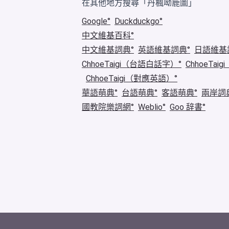
在其他地方搜尋「丹楓呦鹿圖」
Google
Duckduckgo
中文維基百科
中文維基詞典
英語維基詞典
日語維基
ChhoeTaigi（台語白話字）
ChhoeTa
ChhoeTaigi（對應英語）
華語萌典
台語萌典
客語萌典
兩岸詞
國教院樂詞網
Weblio
Goo 辞書