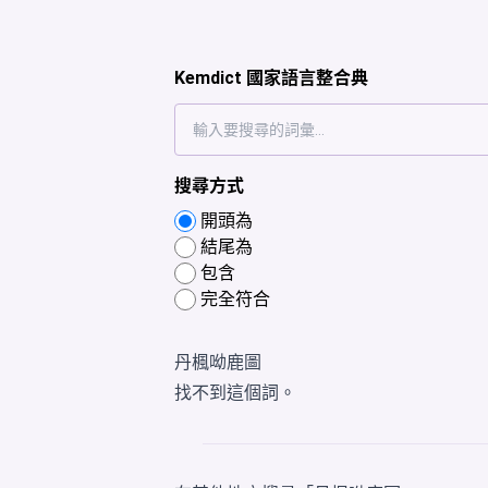
Kemdict 國家語言整合典
搜尋方式
開頭為
結尾為
包含
完全符合
丹楓呦鹿圖
找不到這個詞。