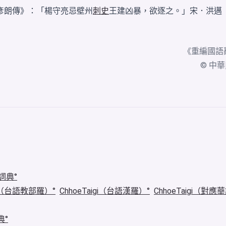
彥朗傳》：「楊守亮忌壁州
刺史
王建凶暴，欲逐之。」宋．洪邁
《
重編國語
© 中華民國
詞典
igi（台語教部羅）
ChhoeTaigi（台語漢羅）
ChhoeTaigi（對應
典