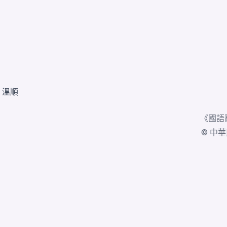
、
溫順
《
國語
© 中華民國