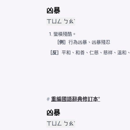
凶暴
ㄒㄩㄥ ㄅㄠˋ
蠻橫殘酷。
［例］
行為凶暴、凶暴殘忍
［反］
平和
、
和善
、
仁慈
、
慈祥
、
溫和
#
重編國語辭典修訂本
凶暴
ㄒㄩㄥ ㄅㄠˋ