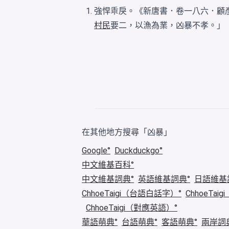
強悍乖戾。《新唐書．卷一八六．顧
村民
要二，以漁為業，凶暴不孝。」
在其他地方搜尋「凶暴」
Google
Duckduckgo
中文維基百科
中文維基詞典
英語維基詞典
日語維基
ChhoeTaigi（台語白話字）
ChhoeTa
ChhoeTaigi（對應英語）
華語萌典
台語萌典
客語萌典
兩岸詞