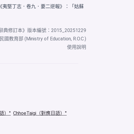
《夷堅丁志．卷九．要二逆報》：「姑蘇
辭典修訂本
》版本編號：2015_20251229
教育部 (Ministry of Education, R.O.C.)
使用說明
華語）
ChhoeTaigi（對應日語）