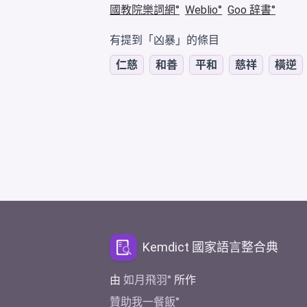
國教院樂詞網
Weblio
Goo 辞書
有提到「凶暴」的條目
仁慈
和善
平和
慈祥
橫逆
Kemdict 國家語言整合典
由
如月飛羽
所作
贊助我一餐飯