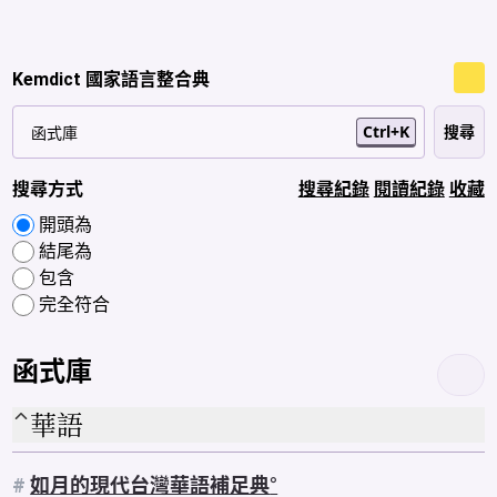
Kemdict 國家語言整合典
Ctrl+K
搜尋方式
搜尋紀錄
閱讀紀錄
收藏
開頭為
結尾為
包含
完全符合
函式庫
華語
#
如月的現代台灣華語補足典