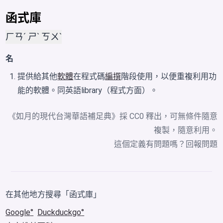
函式庫
ㄏㄢˊ ㄕˋ ㄎㄨˋ
名
提供給其他
軟體
在程式碼
編撰
階段使用，以便重複利用功
能的軟體。同英語library（程式方面）。
《如月的現代台灣華語補足典》採 CC0 釋出，可無條件隨意
複製，隨意利用。
這個定義有問題嗎？
回報問題
在其他地方搜尋「函式庫」
Google
Duckduckgo