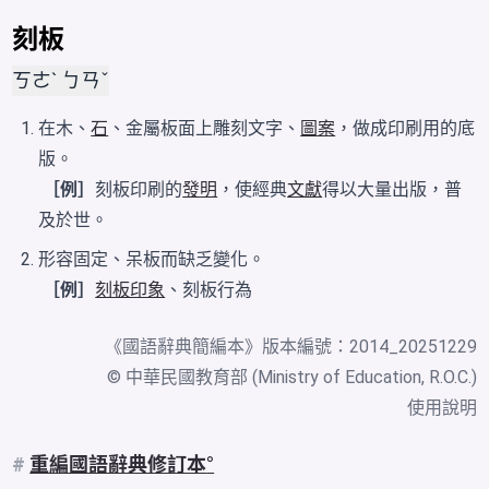
刻板
ㄎㄜˋ ㄅㄢˇ
在木、
石
、金屬板面上雕刻文字、
圖案
，做成印刷用的底
版。
［例］
刻板印刷的
發明
，使經典
文獻
得以大量出版，普
及於世。
形容固定、呆板而缺乏變化。
［例］
刻板印象
、刻板行為
《
國語辭典簡編本
》版本編號：2014_20251229
© 中華民國教育部 (Ministry of Education, R.O.C.)
使用說明
#
重編國語辭典修訂本