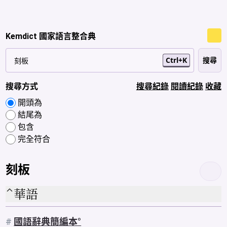
Kemdict 國家語言整合典
Ctrl+K
搜尋方式
搜尋紀錄
閱讀紀錄
收藏
開頭為
結尾為
包含
完全符合
刻板
華語
#
國語辭典簡編本