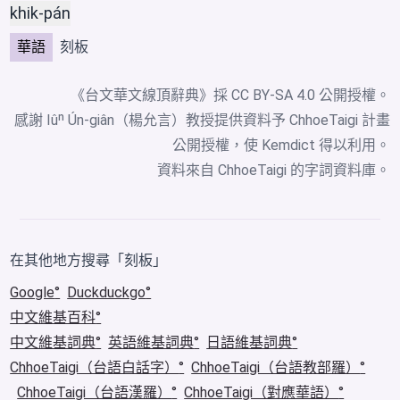
khik-pán
華語
刻板
《台文華文線頂辭典》採
CC BY-SA 4.0
公開授權。
感謝 Iûⁿ Ún-giân（楊允言）教授提供資料予 ChhoeTaigi 計畫
公開授權，使 Kemdict 得以利用。
資料來自
ChhoeTaigi 的字詞資料庫
。
在其他地方搜尋「刻板」
Google
Duckduckgo
中文維基百科
中文維基詞典
英語維基詞典
日語維基詞典
ChhoeTaigi（台語白話字）
ChhoeTaigi（台語教部羅）
ChhoeTaigi（台語漢羅）
ChhoeTaigi（對應華語）