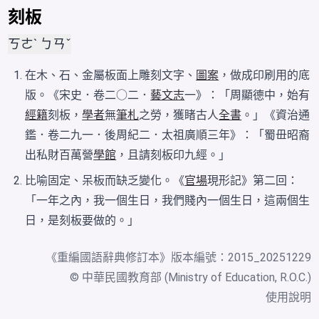
刻板
ㄎㄜˋ ㄅㄢˇ
在木、石、金屬板面上雕刻文字、
圖案
，做成印刷用的底
版。《宋史．卷二○二．
藝文志
一》：「周顯德中，始有
經籍
刻板，
學者
無
筆札
之勞，獲睹古人
全書
。」《資治通
鑑．卷二九一．後周紀二．太祖廣順三年》：「蜀毌昭裔
出私財百萬營
學館
，且請刻板印九經。」
比喻固定、呆板而缺乏變化。《
官場
現形記》第二回：
「一年之內，我一個生日，我們賤內一個生日，這兩個生
日，是刻板要做的。」
《
重編國語辭典修訂本
》版本編號：2015_20251229
© 中華民國教育部 (Ministry of Education, R.O.C.)
使用說明