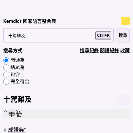
Kemdict 國家語言整合典
Ctrl+K
搜尋方式
搜尋紀錄
閱讀紀錄
收藏
開頭為
結尾為
包含
完全符合
十駕難及
華語
#
成語典