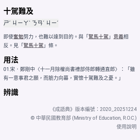
十駕難及
ㄕˊ ㄐㄧㄚˋ ㄋㄢˊ ㄐㄧˊ
即使
奮勉
努力，也難以達到目的。與「
駑馬十駕
」
意義
相
反。見「
駑馬十駕
」條。
用法
01.宋．鄭剛中〈十一月除權尚書禮部侍郎轉通直郎〉：「雖
有一意事君之願，而筋力向暮，實懷十駕難及之憂。」
辨識
《
成語典
》版本編號：2020_20251224
© 中華民國教育部 (Ministry of Education, R.O.C.)
使用說明