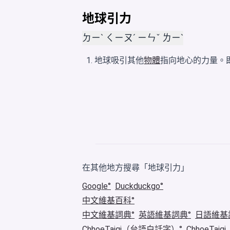
地球引力
ㄉㄧˋ ㄑㄧㄡˊ ㄧㄣˇ ㄌㄧˋ
地球吸引其他
物體
指向地心的力量。
在其他地方搜尋「地球引力」
Google
Duckduckgo
中文維基百科
中文維基詞典
英語維基詞典
日語維基
ChhoeTaigi（台語白話字）
ChhoeTa