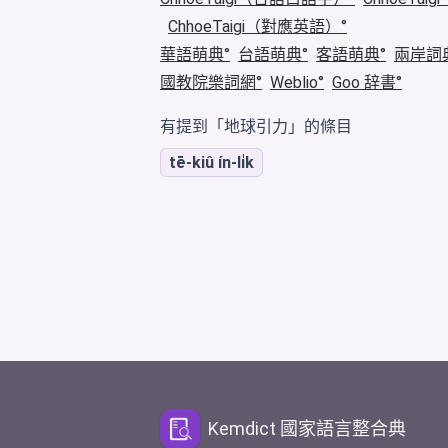
ChhoeTaigi（對應英語）
華語萌典
台語萌典
客語萌典
兩岸詞
國教院樂詞網
Weblio
Goo 辞書
有提到「地球引力」的條目
tē-kiû ín-li̍k
Kemdict 國家語言整合典