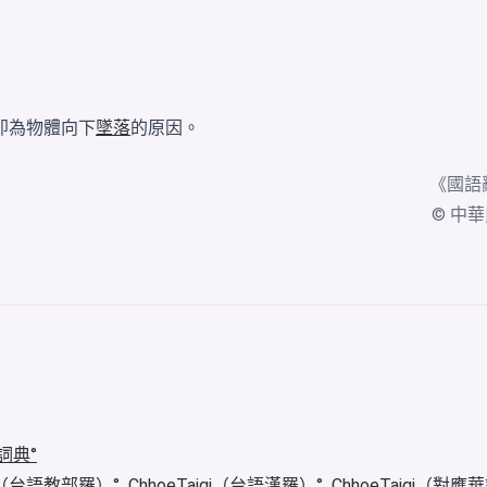
即為物體向下
墜落
的原因。
《
國語
© 中華民國
詞典
igi（台語教部羅）
ChhoeTaigi（台語漢羅）
ChhoeTaigi（對應