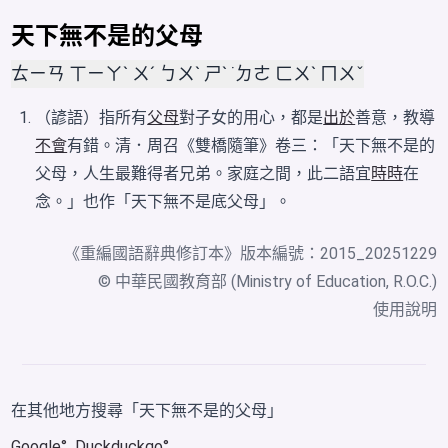
天下無不是的父母
ㄊㄧㄢ ㄒㄧㄚˋ ㄨˊ ㄅㄨˋ ㄕˋ ˙ㄉㄜ ㄈㄨˋ ㄇㄨˇ
（諺語）指所有
父母
對子女的用心，都是
出於
善意，教導
不會
有錯。清．周召《雙橋隨筆》卷三：「天下無不是的
父母，人生最難得者兄弟。家庭之間，此二語宜
時時
在
念。」也作「天下無不是底父母」。
《
重編國語辭典修訂本
》版本編號：2015_20251229
© 中華民國教育部 (Ministry of Education, R.O.C.)
使用說明
在其他地方搜尋「天下無不是的父母」
Google
Duckduckgo