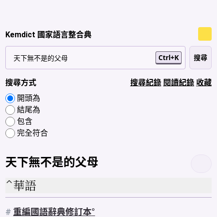
Kemdict 國家語言整合典
Ctrl+K
搜尋方式
搜尋紀錄
閱讀紀錄
收藏
開頭為
結尾為
包含
完全符合
天下無不是的父母
華語
#
重編國語辭典修訂本