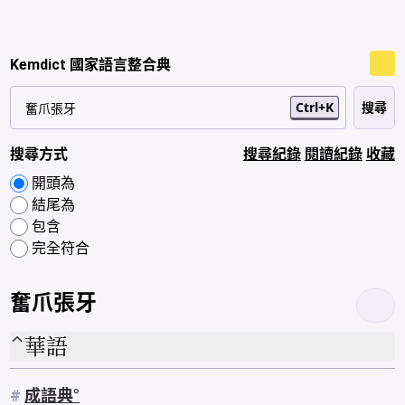
Kemdict 國家語言整合典
Ctrl+K
搜尋方式
搜尋紀錄
閱讀紀錄
收藏
開頭為
結尾為
包含
完全符合
奮爪張牙
華語
#
成語典