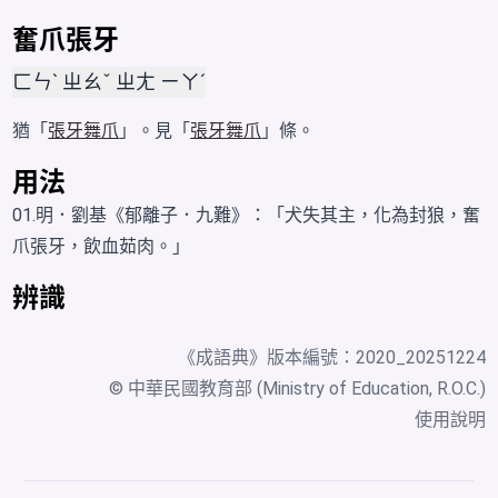
奮爪張牙
ㄈㄣˋ ㄓㄠˇ ㄓㄤ ㄧㄚˊ
猶「
張牙舞爪
」。見「
張牙舞爪
」條。
用法
01.明．劉基《郁離子．九難》：「犬失其主，化為封狼，奮
爪張牙，飲血茹肉。」
辨識
《
成語典
》版本編號：2020_20251224
© 中華民國教育部 (Ministry of Education, R.O.C.)
使用說明