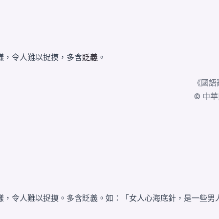
樣，令人難以捉摸，多含
貶義
。
《
國語
© 中華民國
樣，令人難以捉摸。多含貶義。如：「女人心海底針，是一些男