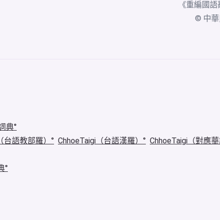
《
重編國語
© 中華民國
詞典
igi（台語教部羅）
ChhoeTaigi（台語漢羅）
ChhoeTaigi（對應
典