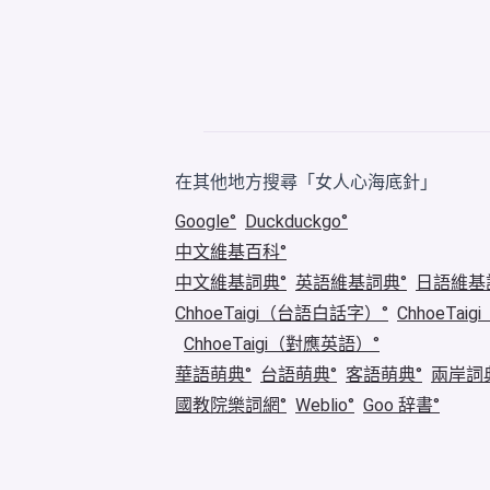
在其他地方搜尋「女人心海底針」
Google
Duckduckgo
中文維基百科
中文維基詞典
英語維基詞典
日語維基
ChhoeTaigi（台語白話字）
ChhoeTa
ChhoeTaigi（對應英語）
華語萌典
台語萌典
客語萌典
兩岸詞
國教院樂詞網
Weblio
Goo 辞書