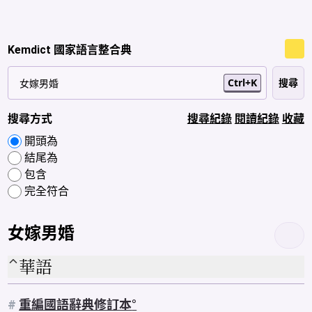
Kemdict 國家語言整合典
Ctrl+K
搜尋方式
搜尋紀錄
閱讀紀錄
收藏
開頭為
結尾為
包含
完全符合
女嫁男婚
華語
#
重編國語辭典修訂本