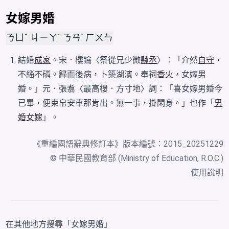
女嫁男婚
ㄋㄩˇ ㄐㄧㄚˋ ㄋㄢˊ ㄏㄨㄣ
結婚
成家
。宋．樓鑰〈祭從兄少微
縣丞
〉：「介然
自守
，
不緇不磷。歸而後病，卜築湖濱。奉祠
香火
，女嫁男
婚。」元．張翥〈最高樓．方寸地〉詞：「喜女嫁男婚今
已畢，便束帛安車那肯出。無一事，掛閑身。」也作「
男
婚女嫁
」。
《
重編國語辭典修訂本
》版本編號：2015_20251229
© 中華民國教育部 (Ministry of Education, R.O.C.)
使用說明
在其他地方搜尋「女嫁男婚」