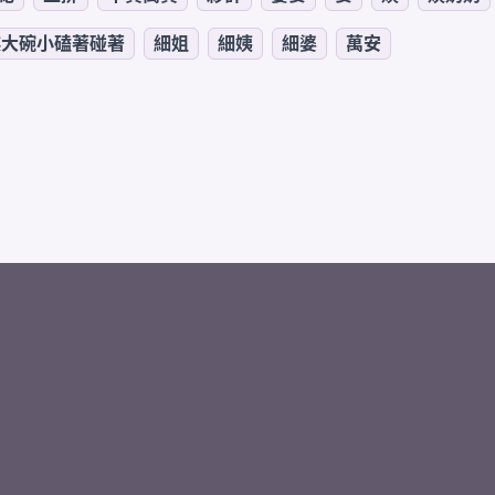
碟大碗小磕著碰著
細姐
細姨
細婆
萬安