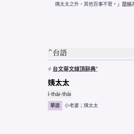
姨太太之外，其他百事不管。」
簡稱
台語
#
台文華文線頂辭典
姨太太
î-thài-thài
華語
小老婆
；姨太太