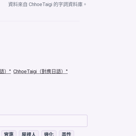
資料來自
ChhoeTaigi 的字詞資料庫
。
華語）
ChhoeTaigi（對應日語）
實惠
屋裡人
幾化
弄性