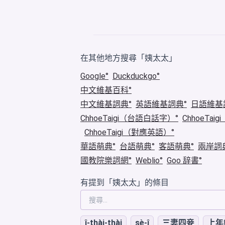
在其他地方搜尋「姨太太」
Google
Duckduckgo
中文維基百科
中文維基詞典
英語維基詞典
日語維基
ChhoeTaigi（台語白話字）
ChhoeTa
ChhoeTaigi（對應英語）
華語萌典
台語萌典
客語萌典
兩岸詞
國教院樂詞網
Weblio
Goo 辞書
有提到「姨太太」的條目
î-thài-thài
sè-î
三妻四妾
上年