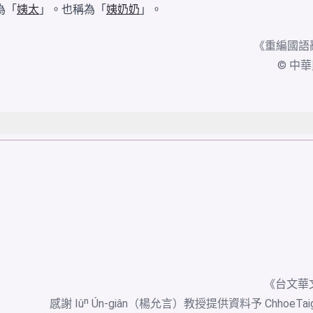
為「
姨太
」。也稱為「
姨奶奶
」。
《
重編國語
© 中華民國
《台文華
感謝 Iûⁿ Ún-giân（楊允言）教授提供資料予 ChhoeTa