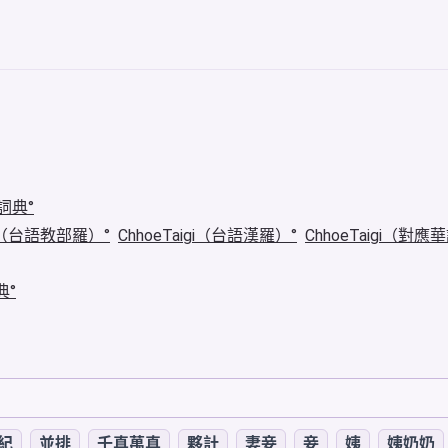
詞典
igi（台語教部羅）
ChhoeTaigi（台語漢羅）
ChhoeTaigi（對應
典
紀
並排
千真萬真
夥計
妻妾
妾
姨
姨奶奶