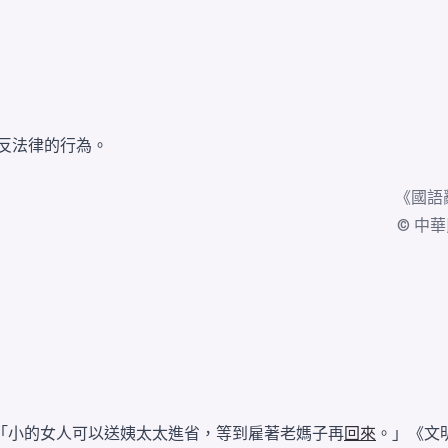
反法律的行為。
《
國語
© 中華民國
「小的女人可以送姨太太進省，等到雇著老媽子再
回來
。」《文