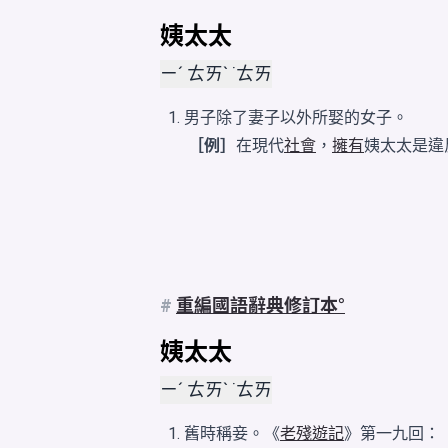
姨太太
ㄧˊ ㄊㄞˋ ˙ㄊㄞ
男子除了妻子以外所娶的女子。
［例］
在現代
社會
，
擁有
姨太太是違
#
重編國語辭典修訂本
姨太太
ㄧˊ ㄊㄞˋ ˙ㄊㄞ
舊時稱妾。《
老殘遊記
》第一九回：