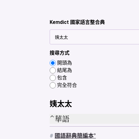
Kemdict 國家語言整合典
搜尋方式
開頭為
結尾為
包含
完全符合
姨太太
華語
#
國語辭典簡編本