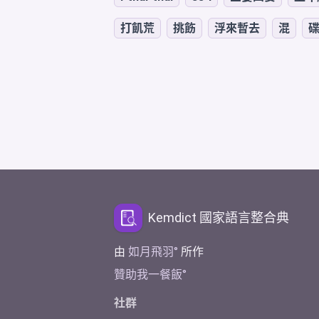
打飢荒
挑飭
浮來暫去
混
Kemdict 國家語言整合典
由
如月飛羽
所作
贊助我一餐飯
社群