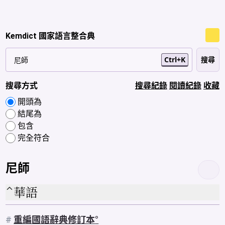
Kemdict 國家語言整合典
Ctrl+K
搜尋方式
搜尋紀錄
閱讀紀錄
收藏
開頭為
結尾為
包含
完全符合
尼師
華語
#
重編國語辭典修訂本