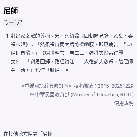
尼師
ㄋㄧˊ ㄕ
對
出家
女眾的
尊稱
。宋．葉紹翁《四朝
聞見
錄．乙集．柔
福帝姬》：「然柔福自聞太后將還鑾馭，即已病告，嘗以
尼師自隨。」《喻世明言．卷二三．張舜美燈宵得麗
女》：「謝恩
回鄉
，路經鎮江，二人復訪大慈菴，贈尼師
金一笏。」也作「師尼」。
《
重編國語辭典修訂本
》版本編號：2015_20251229
© 中華民國教育部 (Ministry of Education, R.O.C.)
使用說明
在其他地方搜尋「尼師」