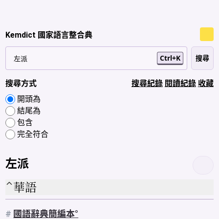
Kemdict 國家語言整合典
Ctrl+K
搜尋方式
搜尋紀錄
閱讀紀錄
收藏
開頭為
結尾為
包含
完全符合
左派
華語
#
國語辭典簡編本