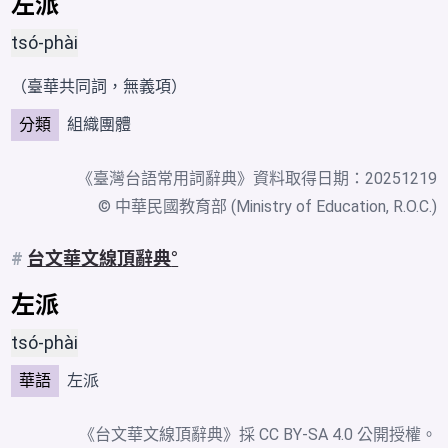
左派
tsó-phài
（臺華共同詞，無義項）
分類
組織團體
《
臺灣台語常用詞辭典
》資料取得日期：20251219
© 中華民國教育部 (Ministry of Education, R.O.C.)
#
台文華文線頂辭典
左派
tsó-phài
華語
左派
《台文華文線頂辭典》採
CC BY-SA 4.0
公開授權。