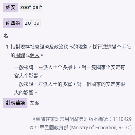
zoo^ pai^
詔安
zoˋ pai
南四縣
名
指對現存社會經濟及政治秩序的現象，
採行
激進變革手段
的
團體
或
個人
。
一般來講，左派人士个多摎少，對一隻
國家
个
安定
有
當大个影響。
一般來說，左派人士的多寡，對一個國家的安定有很
大的影響。
對應華語
左派
《
臺灣客家語常用詞辭典
》版本編號：1110429
© 中華民國教育部 (Ministry of Education, R.O.C.)