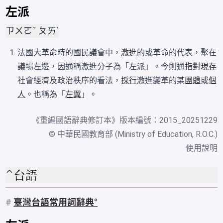
左派
ㄗㄨㄛˇ ㄆㄞˋ
法國大革命時的國民議會中，
激進
的或革命的代表，聚在
議場左邊，因通稱激進分子為「左派」。今則通指對
現存
社會經濟及政治秩序的看法，
採行
激進變革的某
團體
或
個
人
。也稱為「
左翼
」。
《
重編國語辭典修訂本
》版本編號：2015_20251229
© 中華民國教育部 (Ministry of Education, R.O.C.)
使用說明
台語
#
臺灣台語常用詞辭典