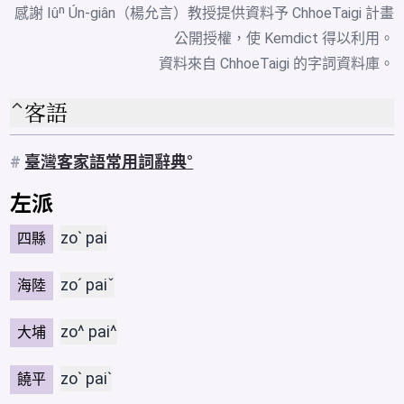
感謝 Iûⁿ Ún-giân（楊允言）教授提供資料予 ChhoeTaigi 計畫
公開授權，使 Kemdict 得以利用。
資料來自
ChhoeTaigi 的字詞資料庫
。
客語
#
臺灣客家語常用詞辭典
左派
zoˋ pai
四縣
zoˊ paiˇ
海陸
zo^ pai^
大埔
zoˋ paiˋ
饒平