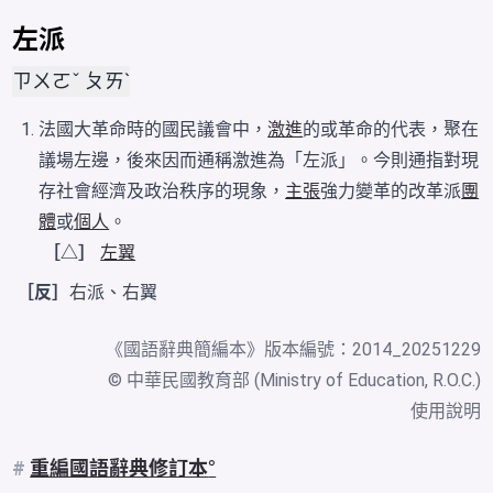
左派
ㄗㄨㄛˇ ㄆㄞˋ
法國大革命時的國民議會中，
激進
的或革命的代表，聚在
議場左邊，後來因而通稱激進為​​​「​​​左派」。今則通指對現
存社會經濟及政治秩序的現象，
主張
強力變革的改革派
團
體
或
個人
。
［△］
左翼
［反］
右派
、
右翼
《
國語辭典簡編本
》版本編號：2014_20251229
© 中華民國教育部 (Ministry of Education, R.O.C.)
使用說明
#
重編國語辭典修訂本