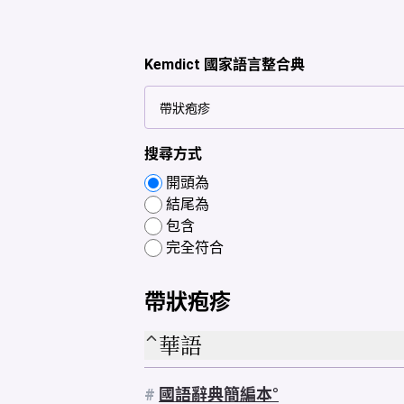
Kemdict 國家語言整合典
搜尋方式
開頭為
結尾為
包含
完全符合
帶狀疱疹
華語
#
國語辭典簡編本