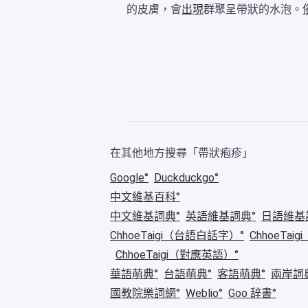
的皮膚，會
出現
群聚呈帶狀的水泡。
在其他地方搜尋「帶狀疱疹」
Google
Duckduckgo
中文維基百科
中文維基詞典
英語維基詞典
日語維基
ChhoeTaigi（台語白話字）
ChhoeTa
ChhoeTaigi（對應英語）
華語萌典
台語萌典
客語萌典
兩岸詞
國教院樂詞網
Weblio
Goo 辞書