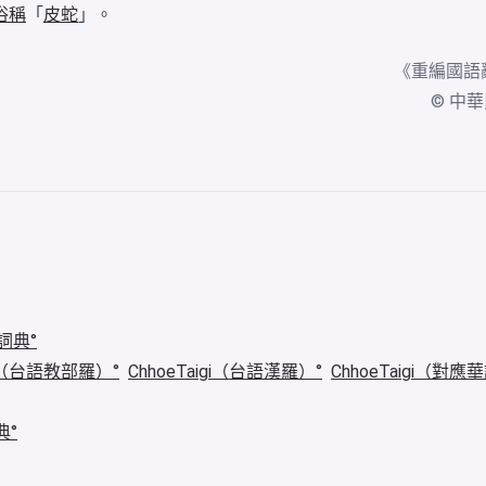
俗稱
「
皮蛇
」。
《
重編國語
© 中華民國
詞典
igi（台語教部羅）
ChhoeTaigi（台語漢羅）
ChhoeTaigi（對應
典