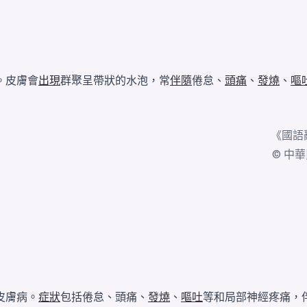
。皮膚會
出現
群聚呈帶狀的水泡，常
伴隨
倦怠、
頭痛
、
發燒
、
嘔
《
國語
© 中華民國
皮膚病。
症狀
包括倦怠、頭痛、
發燒
、
嘔吐
等和局部神經疼痛，