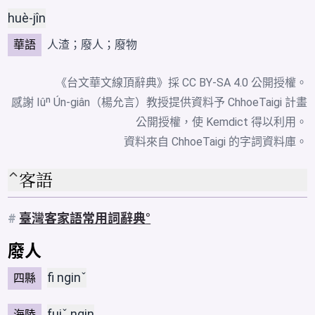
huè-jîn
華語
人渣
；廢人；
廢物
《台文華文線頂辭典》採
CC BY-SA 4.0
公開授權。
感謝 Iûⁿ Ún-giân（楊允言）教授提供資料予 ChhoeTaigi 計畫
公開授權，使 Kemdict 得以利用。
資料來自
ChhoeTaigi 的字詞資料庫
。
客語
#
臺灣客家語常用詞辭典
廢人
fi nginˇ
四縣
fuiˇ ngin
海陸