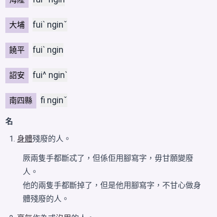
fuiˋ nginˇ
大埔
fuiˋ ngin
饒平
fui^ nginˋ
詔安
fi nginˇ
南四縣
名
身體
殘廢的人。
厥兩隻手都斷忒了，但係佢用腳
寫字
，毋甘願變廢
人。
他的兩隻手都斷掉了，但是他用腳寫字，不甘心做身
體
殘廢
的人。