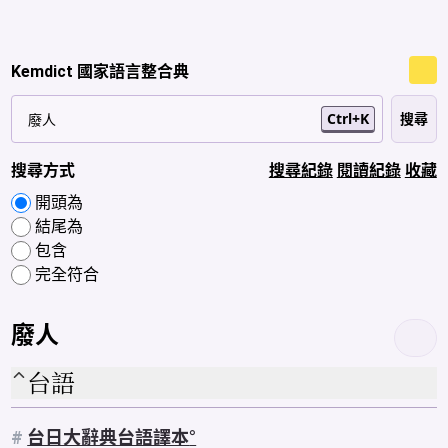
Kemdict 國家語言整合典
Ctrl+K
搜尋方式
搜尋紀錄
閱讀紀錄
收藏
開頭為
結尾為
包含
完全符合
廢人
台語
#
台日大辭典台語譯本