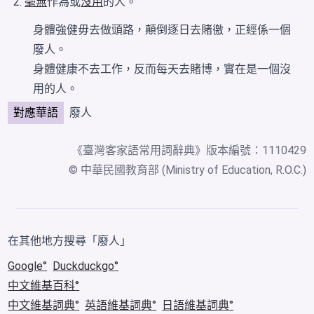
毫無
作為或
沒用
的人。
身體強健毋去做頭路，顛倒逐日去賭徼，正經係一個
廢人。
身體健康不去工作，反而每天去賭博，
實在
是一個沒
用的人。
對應華語
廢人
《
臺灣客家語常用詞辭典
》版本編號：1110429
© 中華民國教育部 (Ministry of Education, R.O.C.)
在其他地方搜尋「廢人」
Google
Duckduckgo
中文維基百科
中文維基詞典
英語維基詞典
日語維基詞典