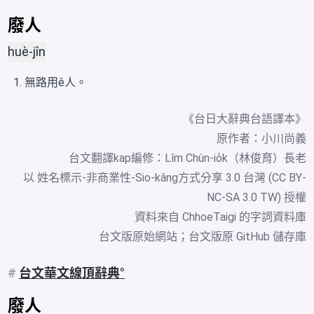
廢人
huè-jîn
無路用ê人。
《台日大辭典台語譯本》
原作者：小川尚義
台文翻譯kap編修：Lîm Chùn-io̍k（林俊育）長老
以 姓名標示-非商業性-Sio-kâng方式分享 3.0 台灣 (CC BY-
NC-SA 3.0 TW) 授權
資料來自
ChhoeTaigi 的字詞資料庫
台文版原始網站
；
台文版原 GitHub 儲存庫
#
台文華文線頂辭典
廢人