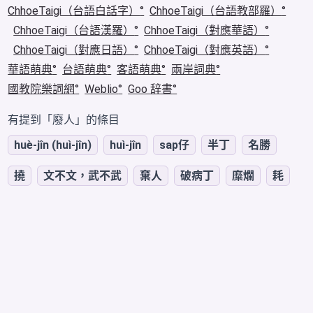
ChhoeTaigi（台語白話字）
ChhoeTaigi（台語教部羅）
ChhoeTaigi（台語漢羅）
ChhoeTaigi（對應華語）
ChhoeTaigi（對應日語）
ChhoeTaigi（對應英語）
華語萌典
台語萌典
客語萌典
兩岸詞典
國教院樂詞網
Weblio
Goo 辞書
有提到「廢人」的條目
huè-jîn (huì-jîn)
huì-jîn
sap仔
半丁
名勝
撓
文不文，武不武
棄人
破病丁
糜爛
耗