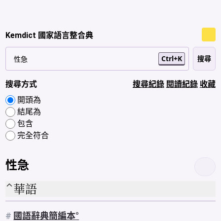
Kemdict 國家語言整合典
Ctrl+K
搜尋方式
搜尋紀錄
閱讀紀錄
收藏
開頭為
結尾為
包含
完全符合
性急
華語
#
國語辭典簡編本