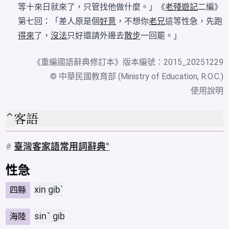
等十來日就來了，只管找他做什麼。」《
老殘遊記
二編》
第七回：「差人原是個
好意
，不想你
老兄
這等性急，先跑
得來
了，
沒法
只好還請外邊去
散步
一回罷。」
《
重編國語辭典修訂本
》版本編號：2015_20251229
© 中華民國教育部 (Ministry of Education, R.O.C.)
使用說明
客語
#
臺灣客家語常用詞辭典
性急
xin gibˋ
四縣
sinˇ gib
海陸