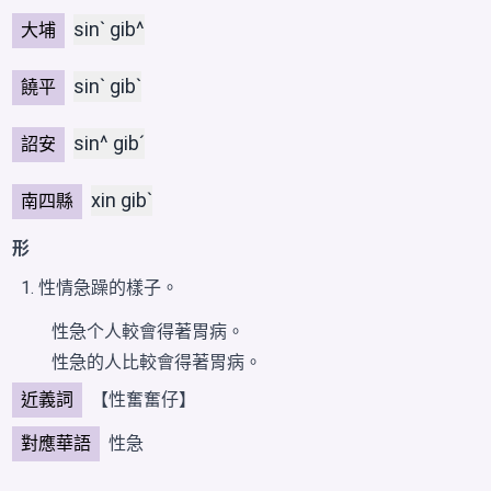
sinˋ gib^
大埔
sinˋ gibˋ
饒平
sin^ gibˊ
詔安
xin gibˋ
南四縣
形
性情急躁的樣子。
性急个人較會得著
胃病
。
性急的人比較會得著胃病。
近義詞
【性奮奮仔】
對應華語
性急