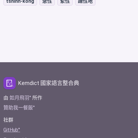
tshinn-kông
急性
緊性
躁性地
Kemdict 國家語言整合典
由
如月飛羽
所作
贊助我一餐飯
社群
GitHub