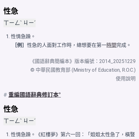
性急
ㄒㄧㄥˋ ㄐㄧˊ
性情急躁。
［例］
性急的人面對工作時，總想要在第一
時間
完成。
《
國語辭典簡編本
》版本編號：2014_20251229
© 中華民國教育部 (Ministry of Education, R.O.C.)
使用說明
#
重編國語辭典修訂本
性急
ㄒㄧㄥˋ ㄐㄧˊ
性情急躁。《紅樓夢》第六一回：「姐姐太性急了，橫豎