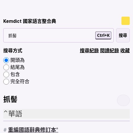
Kemdict 國家語言整合典
Ctrl+K
搜尋方式
搜尋紀錄
閱讀紀錄
收藏
開頭為
結尾為
包含
完全符合
抓髻
華語
#
重編國語辭典修訂本