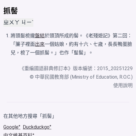
抓髻
ㄓㄨㄚ ㄐㄧˋ
將頭髮梳攏
盤結
於頭頂所成的髻。《老殘遊記》第二回：
「簾子裡面
出來
一個姑娘，約有十六、七歲，長長鴨蛋臉
兒，梳了一個抓髻。」也作「髽髻」。
《
重編國語辭典修訂本
》版本編號：2015_20251229
© 中華民國教育部 (Ministry of Education, R.O.C.)
使用說明
在其他地方搜尋「抓髻」
Google
Duckduckgo
中文維基百科