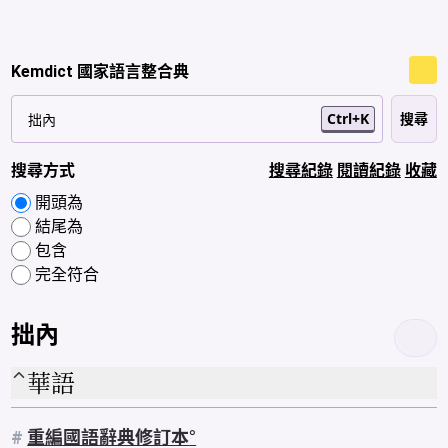
Kemdict 國家語言整合典
Ctrl+K
搜尋方式
搜尋紀錄
閱讀紀錄
收藏
開頭為
結尾為
包含
完全符合
拙內
華語
#
重編國語辭典修訂本