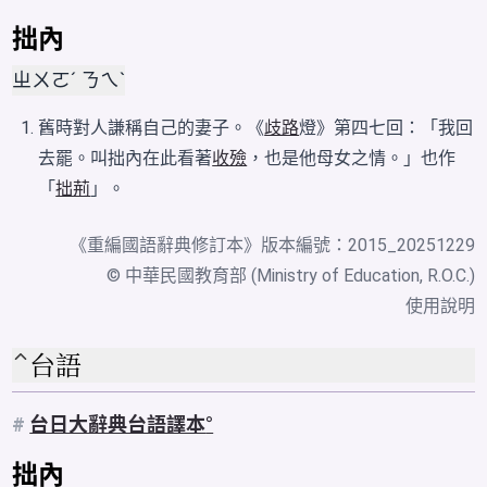
拙內
ㄓㄨㄛˊ ㄋㄟˋ
舊時對人謙稱自己的妻子。《
歧路
燈》第四七回：「我回
去罷。叫拙內在此看著
收殮
，也是他母女之情。」也作
「
拙荊
」。
《
重編國語辭典修訂本
》版本編號：2015_20251229
© 中華民國教育部 (Ministry of Education, R.O.C.)
使用說明
台語
#
台日大辭典台語譯本
拙內