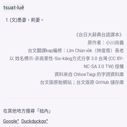
tsuat-luē
(文)愚妻，荊妻。
《台日大辭典台語譯本》
原作者：小川尚義
台文翻譯kap編修：Lîm Chùn-io̍k（林俊育）長老
以 姓名標示-非商業性-Sio-kâng方式分享 3.0 台灣 (CC BY-
NC-SA 3.0 TW) 授權
資料來自
ChhoeTaigi 的字詞資料庫
台文版原始網站
；
台文版原 GitHub 儲存庫
在其他地方搜尋「拙內」
Google
Duckduckgo