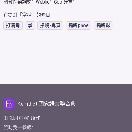
國教院樂詞網
Weblio
Goo 辞書
有提到「掌嘴」的條目
打嘴角
掌
搧嘴-卑頁
搧嘴phoe
搧嘴鼓
Kemdict 國家語言整合典
由
如月飛羽
所作
贊助我一餐飯