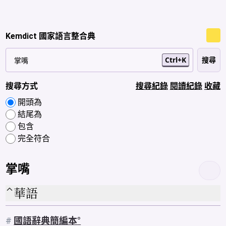
Kemdict 國家語言整合典
Ctrl+K
搜尋方式
搜尋紀錄
閱讀紀錄
收藏
開頭為
結尾為
包含
完全符合
掌嘴
華語
#
國語辭典簡編本