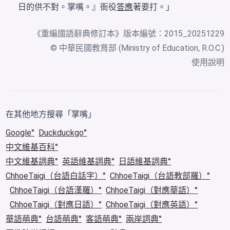
日的供不對。掌嘴。』衙役
答應
著要打。」
《
重編國語辭典修訂本
》版本編號：2015_20251229
© 中華民國教育部 (Ministry of Education, R.O.C.)
使用說明
在其他地方搜尋「掌嘴」
Google
Duckduckgo
中文維基百科
中文維基詞典
英語維基詞典
日語維基詞典
ChhoeTaigi（台語白話字）
ChhoeTaigi（台語教部羅）
ChhoeTaigi（台語漢羅）
ChhoeTaigi（對應華語）
ChhoeTaigi（對應日語）
ChhoeTaigi（對應英語）
華語萌典
台語萌典
客語萌典
兩岸詞典