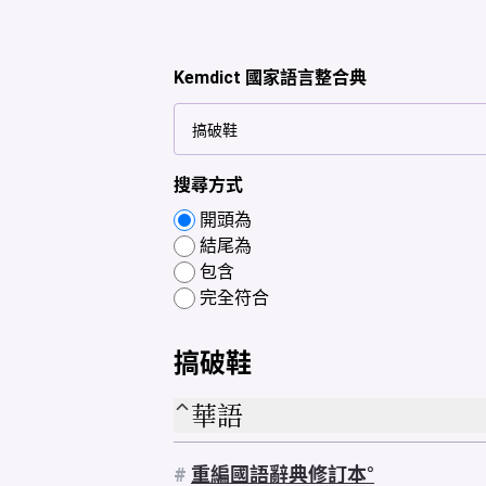
Kemdict 國家語言整合典
搜尋方式
開頭為
結尾為
包含
完全符合
搞破鞋
華語
#
重編國語辭典修訂本