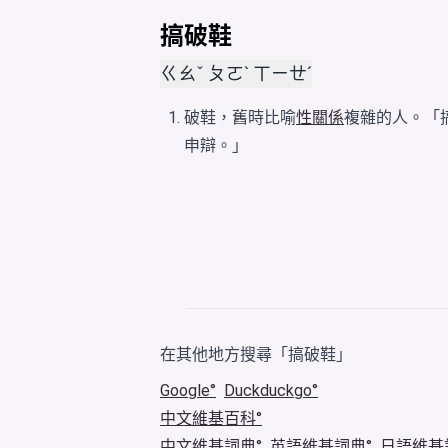
搞破鞋
ㄍㄠˇ ㄆㄛˋ ㄒㄧㄝˊ
破鞋，舊時比喻
性關係
複雜的人。「
申辯。」
在其他地方搜尋「搞破鞋」
Google
Duckduckgo
中文維基百科
中文維基詞典
英語維基詞典
日語維基