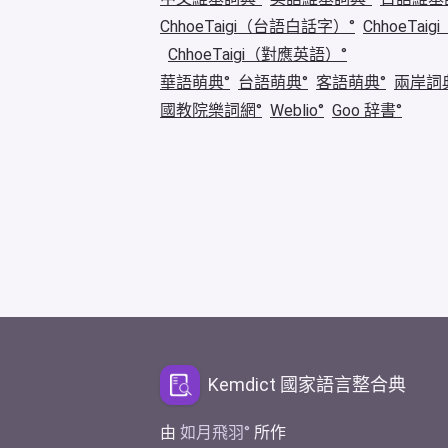
ChhoeTaigi（台語白話字）
ChhoeTa
ChhoeTaigi（對應英語）
華語萌典
台語萌典
客語萌典
兩岸詞
國教院樂詞網
Weblio
Goo 辞書
Kemdict 國家語言整合典
由
如月飛羽
所作