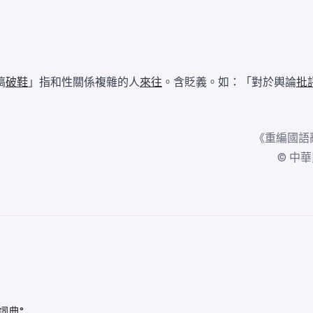
搞
破鞋
」指和性關係複雜的人
來往
。含貶義。如：「對於輿論
批
《
重編國語
© 中華民國
詞典