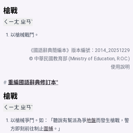
槍戰
ㄑㄧㄤ ㄓㄢˋ
以槍械戰鬥。
《
國語辭典簡編本
》版本編號：2014_20251229
© 中華民國教育部 (Ministry of Education, R.O.C.)
使用說明
#
重編國語辭典修訂本
槍戰
ㄑㄧㄤ ㄓㄢˋ
以槍械爭鬥。如：「聽說有幫派為爭
地盤
而發生槍戰，警
方即刻前往制止
圍捕
。」