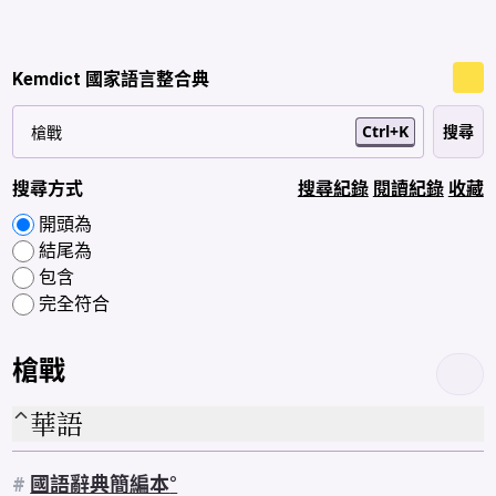
Kemdict 國家語言整合典
Ctrl+K
搜尋方式
搜尋紀錄
閱讀紀錄
收藏
開頭為
結尾為
包含
完全符合
槍戰
華語
#
國語辭典簡編本