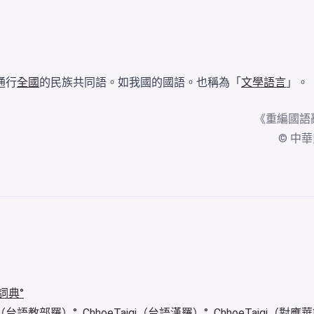
通行
全國
的民族共同語。如我國的國語。也稱為「
文學語言
」。
《
重編國語
© 中華民國
詞典
igi（台語教部羅）
ChhoeTaigi（台語漢羅）
ChhoeTaigi（對應