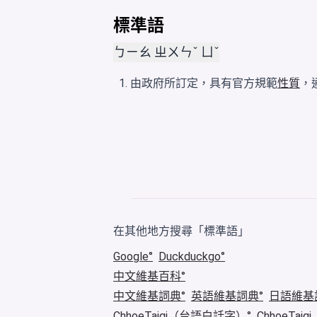
標準語
ㄅㄧㄠ ㄓㄨㄣˇ ㄩˇ
由政府所訂定，具有官方規範
性質
，
在其他地方搜尋「標準語」
Google
Duckduckgo
中文維基百科
中文維基詞典
英語維基詞典
日語維基
ChhoeTaigi（台語白話字）
ChhoeTa