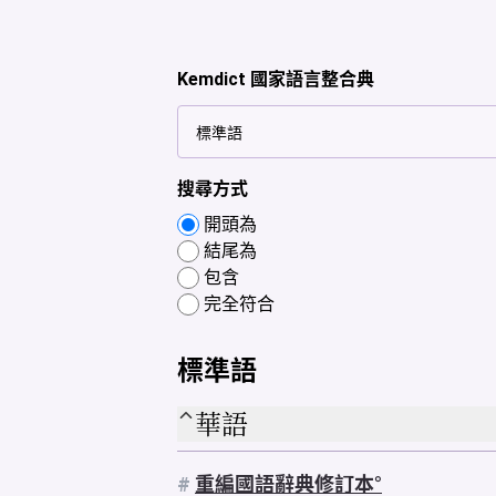
Kemdict 國家語言整合典
搜尋方式
開頭為
結尾為
包含
完全符合
標準語
華語
#
重編國語辭典修訂本