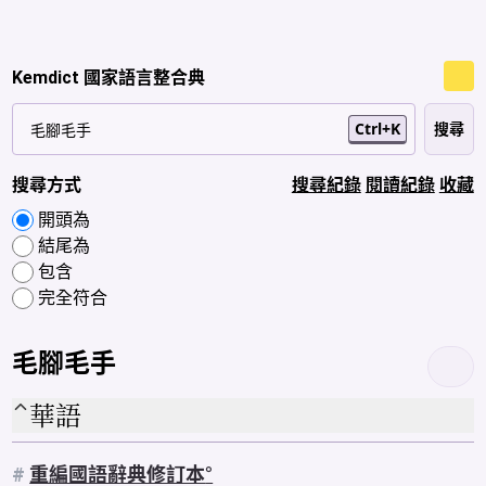
Kemdict 國家語言整合典
Ctrl+K
搜尋方式
搜尋紀錄
閱讀紀錄
收藏
開頭為
結尾為
包含
完全符合
毛腳毛手
華語
#
重編國語辭典修訂本