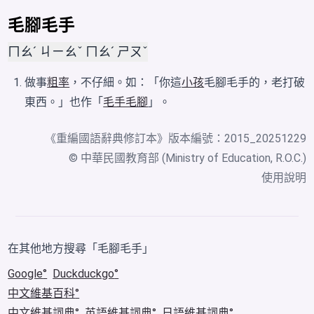
毛腳毛手
ㄇㄠˊ ㄐㄧㄠˇ ㄇㄠˊ ㄕㄡˇ
做事
粗率
，不仔細。如：「你這
小孩
毛腳毛手的，老打破
東西。」也作「
毛手毛腳
」。
《
重編國語辭典修訂本
》版本編號：2015_20251229
© 中華民國教育部 (Ministry of Education, R.O.C.)
使用說明
在其他地方搜尋「毛腳毛手」
Google
Duckduckgo
中文維基百科
中文維基詞典
英語維基詞典
日語維基詞典