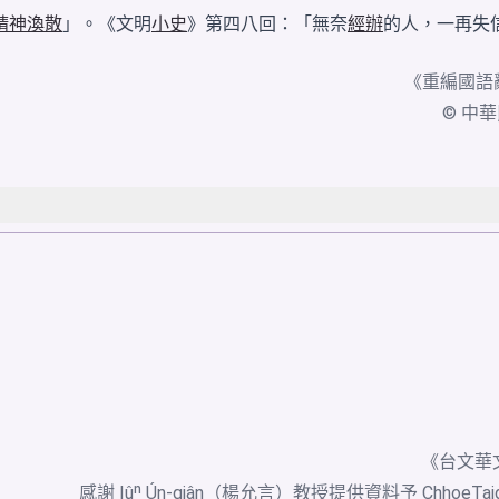
精神渙散
」。《文明
小史
》第四八回：「無奈
經辦
的人，一再失
《
重編國語
© 中華民國
《台文華
感謝 Iûⁿ Ún-giân（楊允言）教授提供資料予 ChhoeTa