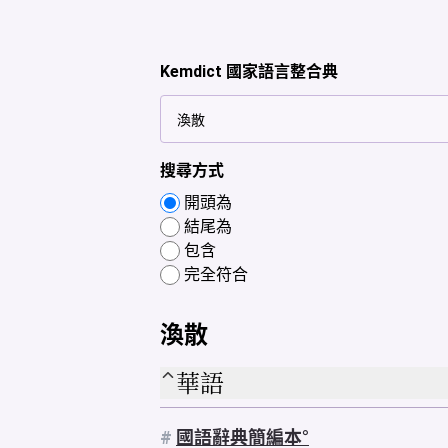
Kemdict 國家語言整合典
搜尋方式
開頭為
結尾為
包含
完全符合
渙散
華語
#
國語辭典簡編本