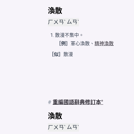
渙散
ㄏㄨㄢˋ ㄙㄢˋ
散漫不集中。
［例］
軍心渙散、
精神渙散
［似］
散漫
#
重編國語辭典修訂本
渙散
ㄏㄨㄢˋ ㄙㄢˋ