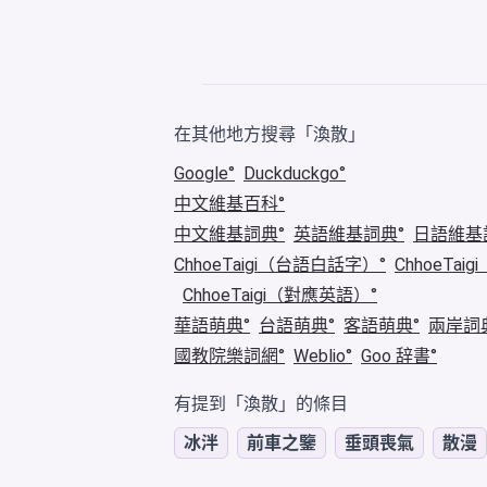
在其他地方搜尋「渙散」
Google
Duckduckgo
中文維基百科
中文維基詞典
英語維基詞典
日語維基
ChhoeTaigi（台語白話字）
ChhoeTa
ChhoeTaigi（對應英語）
華語萌典
台語萌典
客語萌典
兩岸詞
國教院樂詞網
Weblio
Goo 辞書
有提到「渙散」的條目
冰泮
前車之鑒
垂頭喪氣
散漫