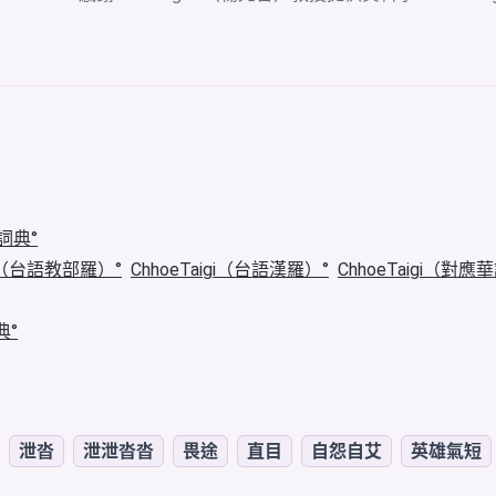
詞典
igi（台語教部羅）
ChhoeTaigi（台語漢羅）
ChhoeTaigi（對應
典
泄沓
泄泄沓沓
畏途
直目
自怨自艾
英雄氣短