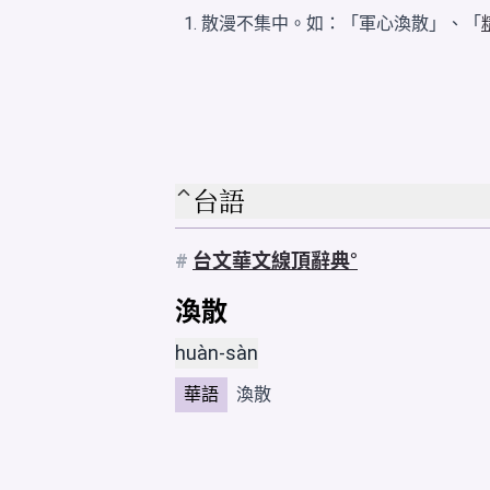
散漫不集中。如：「軍心渙散」、「
台語
#
台文華文線頂辭典
渙散
huàn-sàn
華語
渙散