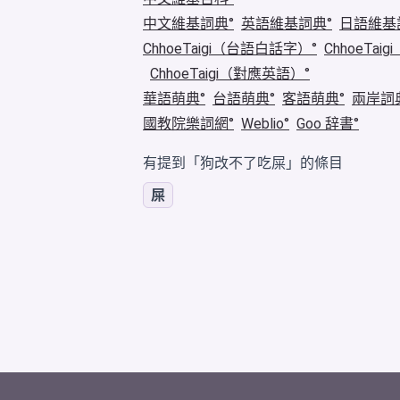
中文維基詞典
英語維基詞典
日語維基
ChhoeTaigi（台語白話字）
ChhoeTa
ChhoeTaigi（對應英語）
華語萌典
台語萌典
客語萌典
兩岸詞
國教院樂詞網
Weblio
Goo 辞書
有提到「狗改不了吃屎」的條目
屎