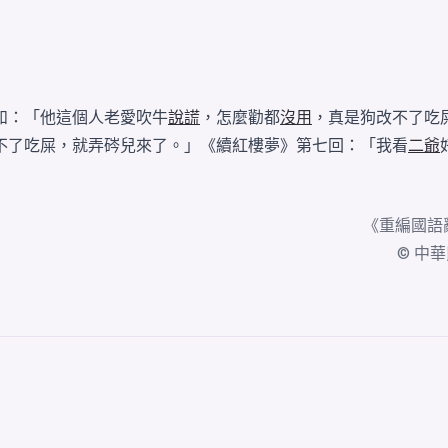
如：「他這個人老愛吹牛
說謊
，怎麼勸都
沒用
，真是狗改不了吃
不了吃屎，就弄硶兒來了。」《續紅樓夢》第七回：「我看
二爺
《
重編國語
© 中華民國