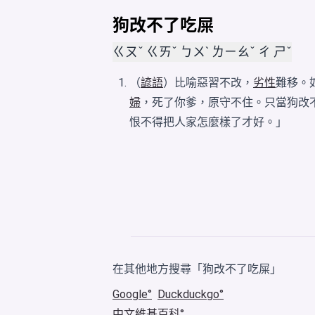
狗改不了吃屎
ㄍㄡˇ ㄍㄞˇ ㄅㄨˋ ㄌㄧㄠˇ ㄔ ㄕˇ
（
諺語
）比喻惡習不改，
劣性
難移。
婦
，死了你爹，原守不住。只當狗改
恨不得把人家怎麼樣了才好。」
在其他地方搜尋「狗改不了吃屎」
Google
Duckduckgo
中文維基百科