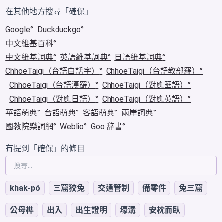
在其他地方搜尋「確保」
Google
Duckduckgo
中文維基百科
中文維基詞典
英語維基詞典
日語維基詞典
ChhoeTaigi（台語白話字）
ChhoeTaigi（台語教部羅）
ChhoeTaigi（台語漢羅）
ChhoeTaigi（對應華語）
ChhoeTaigi（對應日語）
ChhoeTaigi（對應英語）
華語萌典
台語萌典
客語萌典
兩岸詞典
國教院樂詞網
Weblio
Goo 辞書
有提到「確保」的條目
khak-pó
三窟狡兔
交通管制
備零件
兔三窟
公母榫
出入
出生證明
壕溝
安枕而臥