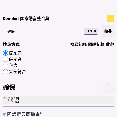
Kemdict 國家語言整合典
Ctrl+K
搜尋方式
搜尋紀錄
閱讀紀錄
收藏
開頭為
結尾為
包含
完全符合
確保
華語
#
國語辭典簡編本