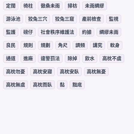
定闊
徛柱
徹桑未雨
掃枋
未雨綢繆
游泳池
狡兔三穴
狡兔三窟
產前檢查
監視
監護
磅仔
社會秩序維護法
約據
綢繆未雨
良民
規則
規劃
角尺
調頻
講究
軟身
通道
進廠
違警罰法
除掉
飲水
高枕不虞
高枕勿憂
高枕安寢
高枕安臥
高枕無憂
高枕無虞
高枕而臥
黏
黜底