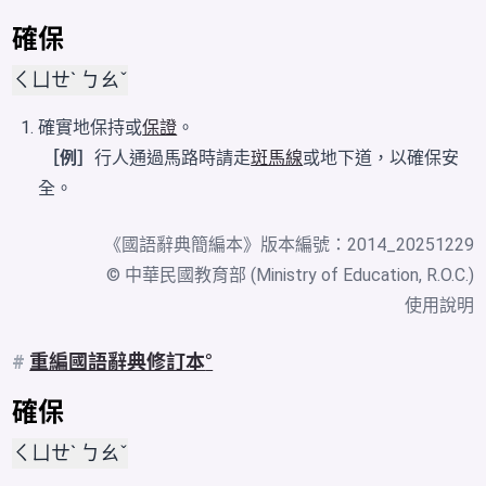
確保
ㄑㄩㄝˋ ㄅㄠˇ
確實地保持或
保證
。
［例］
行人通過馬路時請走
斑馬線
或地下道，以確保安
全。
《
國語辭典簡編本
》版本編號：2014_20251229
© 中華民國教育部 (Ministry of Education, R.O.C.)
使用說明
#
重編國語辭典修訂本
確保
ㄑㄩㄝˋ ㄅㄠˇ