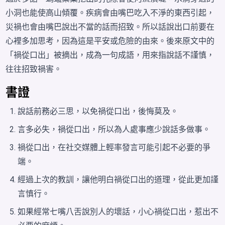
小洞也能使高山
傾覆
。疾病會由嘴巴吃入不淨的東西引起，
災禍
也會由嘴巴說出不當的話而
招致
。所以話說出口前要在
心裡多加思考，因為這是平安或危險的由來。後來原文中的
「禍從口出」被摘出，成為一句
成語
，用來指說話不謹慎，
往往招致禍害。
書證
說話前務必三思，以免禍從口出，後悔莫及。
言多必失，禍從口出，所以為人處事應少說話多做事。
禍從口出，在社交媒體上輕率發言可能引起不必要的爭
端。
經過上次的教訓，讓他明白禍從口出的道理，從此更加謹
言慎行。
如果經常七嘴八舌說別人的壞話，小心禍從口出，惹出不