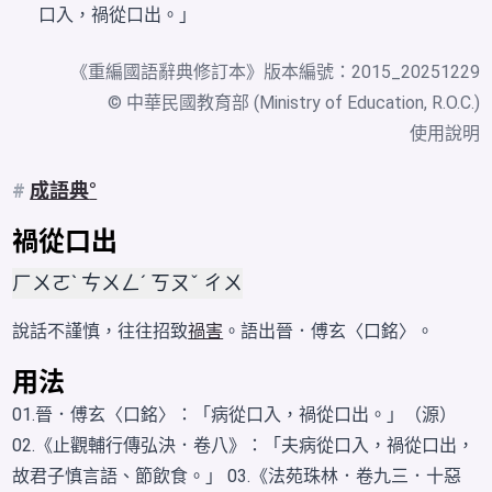
口入，禍從口出。」
《
重編國語辭典修訂本
》版本編號：2015_20251229
© 中華民國教育部 (Ministry of Education, R.O.C.)
使用說明
#
成語典
禍從口出
ㄏㄨㄛˋ ㄘㄨㄥˊ ㄎㄡˇ ㄔㄨ
說話不謹慎，往往招致
禍害
。語出晉．傅玄〈口銘〉。
用法
01.晉．傅玄〈口銘〉：「病從口入，禍從口出。」（源）
02.《止觀輔行傳弘決．卷八》：「夫病從口入，禍從口出，
故君子慎言語、節飲食。」 03.《法苑珠林．卷九三．十惡