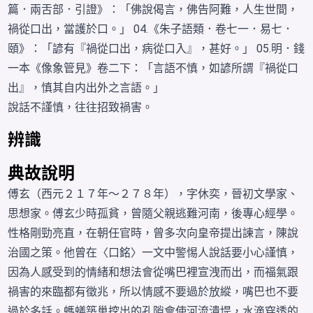
篇．兩舌部．引證》：「佛說偈言，佛告阿難，人生世間，
禍從口出，當護於口。」 04.《朱子語類．卷七一．易七．
頤》：「諺有『禍從口出，病從口入』，甚好。」 05.明．錢
一本《像象管見》卷二下：「言語不慎，如諺所謂『禍從口
出』，慎其自内出外之言語。」
說話不謹慎，往往招致禍害。
辨識
典故說明
傅玄（西元２１７年～２７８年），字休奕，晉初
文學家
、
思想家。傅玄
少時
孤貧，曾隨
父親
逃難河南，後
專心
經學。
性格剛勁亮直，在朝任官時，曾多次向皇帝提出諫言，陳說
治國之策。他曾在〈口銘〉一文中警惕人
說話
要小心謹慎，
因為人感受到的
情緒
和想法會從
嘴巴
裡宣洩而出，而福氣跟
禍害的
來臨
都有
徵兆
，所以情感不要
過於
放縱，嘴巴也不要
過於多話。螞蟻築巢挖出的孔隙會使河流潰堤，水滴穿透的