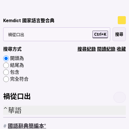
Kemdict 國家語言整合典
Ctrl+K
搜尋方式
搜尋紀錄
閱讀紀錄
收藏
開頭為
結尾為
包含
完全符合
禍從口出
華語
#
國語辭典簡編本