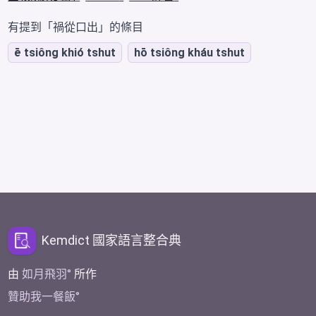
有提到「禍從口出」的條目
ē tsiông khió tshut
hō tsiông kháu tshut
Kemdict 國家語言整合典
由
如月飛羽
所作
贊助我一餐飯