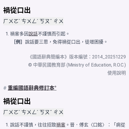
禍從口出
ㄏㄨㄛˋ ㄘㄨㄥˊ ㄎㄡˇ ㄔㄨ
禍害多因
說話
不謹慎而引起。
［例］
說話要三思，免得禍從口出，徒增困擾。
《
國語辭典簡編本
》版本編號：2014_20251229
© 中華民國教育部 (Ministry of Education, R.O.C.)
使用說明
#
重編國語辭典修訂本
禍從口出
ㄏㄨㄛˋ ㄘㄨㄥˊ ㄎㄡˇ ㄔㄨ
說話不謹慎，往往招致
禍害
。晉．傅玄〈口銘〉：「病從