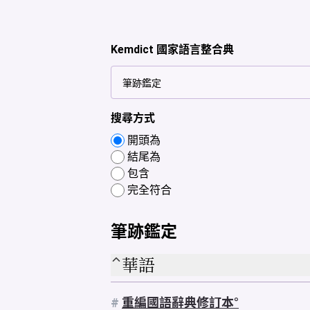
Kemdict 國家語言整合典
搜尋方式
開頭為
結尾為
包含
完全符合
筆跡鑑定
華語
#
重編國語辭典修訂本