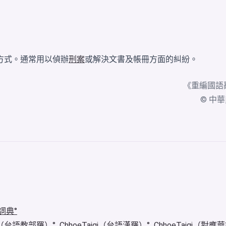
方式。通常用以偵辦
刑案
或解決文書及帳冊方面的糾紛。
《
重編國語
© 中華民國
詞典
igi（台語教部羅）
ChhoeTaigi（台語漢羅）
ChhoeTaigi（對應