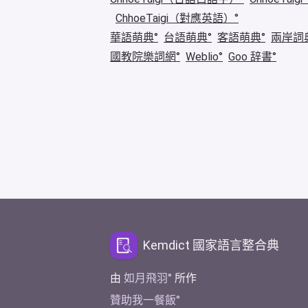
ChhoeTaigi（對應英語）
華語萌典
台語萌典
客語萌典
兩岸詞
國教院樂詞網
Weblio
Goo 辞書
Kemdict 國家語言整合典
由
如月飛羽
所作
贊助我一餐飯