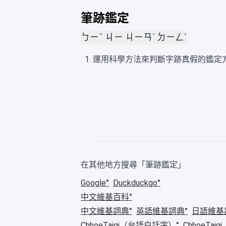
筆跡鑑定
ㄅㄧˇ ㄐㄧ ㄐㄧㄢˋ ㄉㄧㄥˋ
運用科學方法來判斷字跡真假的鑑定
在其他地方搜尋「筆跡鑑定」
Google
Duckduckgo
中文維基百科
中文維基詞典
英語維基詞典
日語維基
ChhoeTaigi（台語白話字）
ChhoeTa