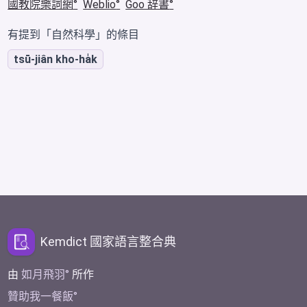
國教院樂詞網
Weblio
Goo 辞書
有提到「自然科學」的條目
tsū-jiân kho-ha̍k
Kemdict 國家語言整合典
由
如月飛羽
所作
贊助我一餐飯