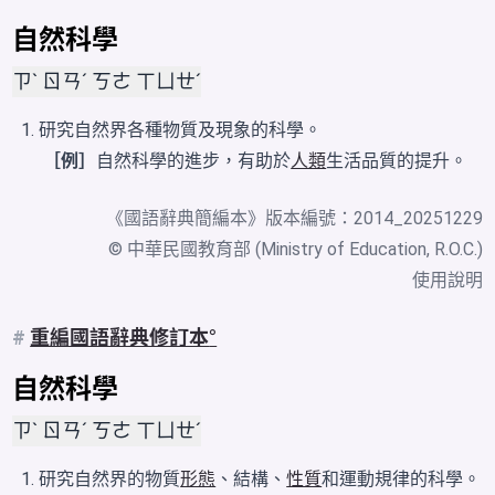
自然科學
ㄗˋ ㄖㄢˊ ㄎㄜ ㄒㄩㄝˊ
研究自然界各種物質及現象的科學。
［例］
自然科學的進步，有助於
人類
生活品質的提升。
《
國語辭典簡編本
》版本編號：2014_20251229
© 中華民國教育部 (Ministry of Education, R.O.C.)
使用說明
#
重編國語辭典修訂本
自然科學
ㄗˋ ㄖㄢˊ ㄎㄜ ㄒㄩㄝˊ
研究自然界的物質
形態
、結構、
性質
和運動規律的科學。