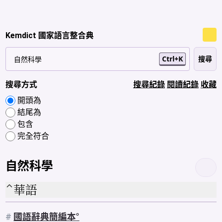
Kemdict 國家語言整合典
Ctrl+K
搜尋方式
搜尋紀錄
閱讀紀錄
收藏
開頭為
結尾為
包含
完全符合
自然科學
華語
#
國語辭典簡編本