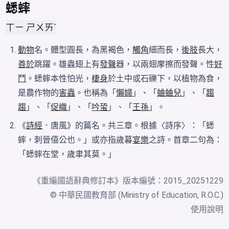
蟋蟀
ㄒㄧ ㄕㄨㄞˋ
動物
名。體型圓長，為黑褐色，
觸角
細而長，
後肢
長大，
善於
跳躍。雄蟲翅上有
發聲
器，以兩翅摩擦而發聲。性
好
鬥
。蟋蟀本性怕光，
棲身
於土中或石礫下，以植物為食，
是農作物的
害蟲
。也稱為「
懶婦
」、「
蛐蛐兒
」、「
趨
趨
」、「
促織
」、「
吟蛩
」、「
王孫
」。
《
詩經
．唐風》的篇名。共三章。根據〈詩序〉：「蟋
蟀，刺晉僖公也。」或亦指歲暮
宴樂
之詩。首章二句為：
「蟋蟀在堂，歲聿其莫。」
《
重編國語辭典修訂本
》版本編號：2015_20251229
© 中華民國教育部 (Ministry of Education, R.O.C.)
使用說明