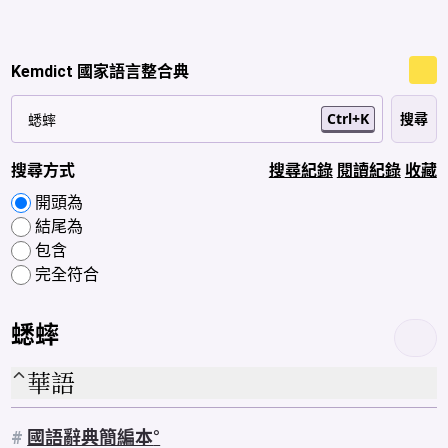
Kemdict 國家語言整合典
Ctrl+K
搜尋方式
搜尋紀錄
閱讀紀錄
收藏
開頭為
結尾為
包含
完全符合
蟋蟀
華語
#
國語辭典簡編本