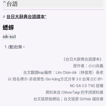
台語
#
台日大辭典台語譯本
蟋蟀
sik-sut
(動)肚猴。
《台日大辭典台語譯本》
原作者：小川尚義
台文翻譯kap編修：Lîm Chùn-io̍k（林俊育）長老
以 姓名標示-非商業性-Sio-kâng方式分享 3.0 台灣 (CC BY-
NC-SA 3.0 TW) 授權
資料來自
ChhoeTaigi 的字詞資料庫
台文版原始網站
；
台文版原 GitHub 儲存庫