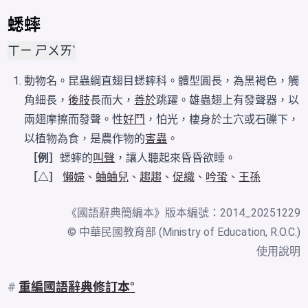
蟋蟀
ㄒㄧ ㄕㄨㄞˋ
動物名。昆蟲綱直翅目蟋蟀科。體型圓長，為黑褐色，觸
角細長，
後肢
長而大，
善於
跳躍。雄蟲翅上有發聲器，以
兩翅摩擦而發聲。性
好鬥
，怕光，棲身於土穴或石礫下，
以植物為食，是農作物的
害蟲
。
［例］
蟋蟀的
叫聲
，讓人聽起來昏昏欲睡。
［△］
懶婦
、
蛐蛐兒
、
趨趨
、
促織
、
吟蛩
、
王孫
《
國語辭典簡編本
》版本編號：2014_20251229
© 中華民國教育部 (Ministry of Education, R.O.C.)
使用說明
#
重編國語辭典修訂本