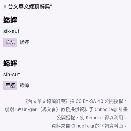
#
台文華文線頂辭典
蟋蟀
sik-sut
華語
蟋蟀
蟋蟀
sih-sut
華語
蟋蟀
《台文華文線頂辭典》採
CC BY-SA 4.0
公開授權。
感謝 Iûⁿ Ún-giân（楊允言）教授提供資料予 ChhoeTaigi 計畫
公開授權，使 Kemdict 得以利用。
資料來自
ChhoeTaigi 的字詞資料庫
。