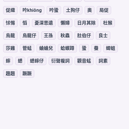
促織
吟khiông
吟蛩
土狗仔
奧
局促
怵惕
慆
憂深思遠
懶婦
日月其除
杜猴
烏龍
烏龍仔
王孫
秋蟲
肚伯仔
良士
莎雞
菅蜢
蛐蛐兒
蛤蟆蹲
蛩
蛬
蝍蛆
蟀
蟋
蟋蟀仔
衍聲複詞
觀音蜢
詞素
趨趨
蹶蹶