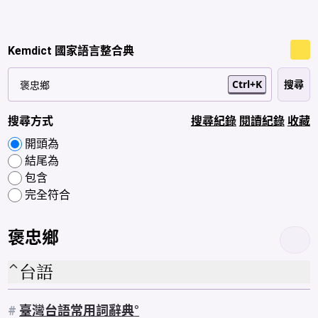
Kemdict 國家語言整合典
Ctrl+K
搜尋方式
搜尋紀錄
閱讀紀錄
收藏
開頭為
結尾為
包含
完全符合
褒忠鄉
台語
#
臺灣台語常用詞辭典