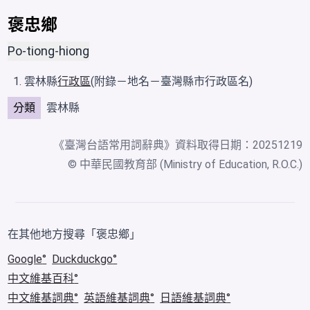
褒忠鄉
Po-tiong-hiong
雲林縣
行政區
(附錄－地名－臺灣縣市行政區名)
分類
雲林縣
《
臺灣台語常用詞辭典
》資料取得日期：20251219
© 中華民國教育部 (Ministry of Education, R.O.C.)
在其他地方搜尋「褒忠鄉」
Google
Duckduckgo
中文維基百科
中文維基詞典
英語維基詞典
日語維基詞典