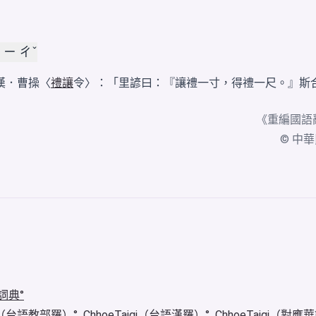
 ㄧ ㄔˇ
漢．曹操〈
禮讓
令〉：「里諺曰：『讓禮一寸，得禮一尺。』斯
《
重編國語
© 中華民國
詞典
igi（台語教部羅）
ChhoeTaigi（台語漢羅）
ChhoeTaigi（對應