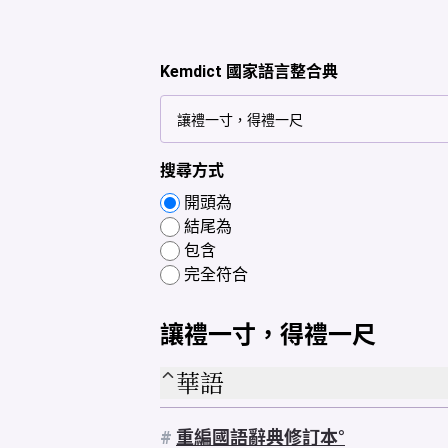
Kemdict 國家語言整合典
搜尋方式
開頭為
結尾為
包含
完全符合
讓禮一寸，得禮一尺
華語
#
重編國語辭典修訂本