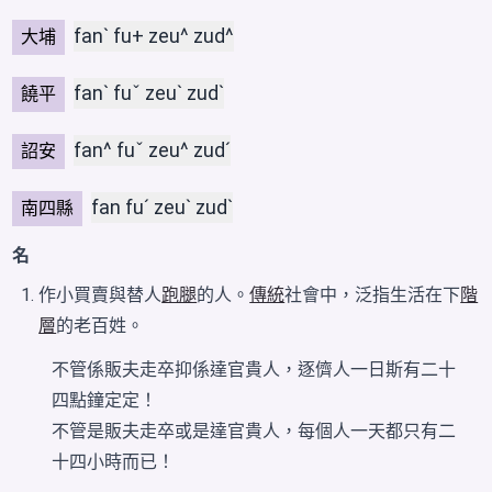
fanˋ fu+ zeu^ zud^
大埔
fanˋ fuˇ zeuˋ zudˋ
饒平
fan^ fuˇ zeu^ zudˊ
詔安
fan fuˊ zeuˋ zudˋ
南四縣
名
作小買賣與替人
跑腿
的人。
傳統
社會中，泛指生活在下
階
層
的老百姓。
不管係販夫走卒抑係達官貴人，逐儕人一日斯有二十
四點鐘定定！
不管是販夫走卒或是達官貴人，每個人一天都只有二
十四
小時
而已！