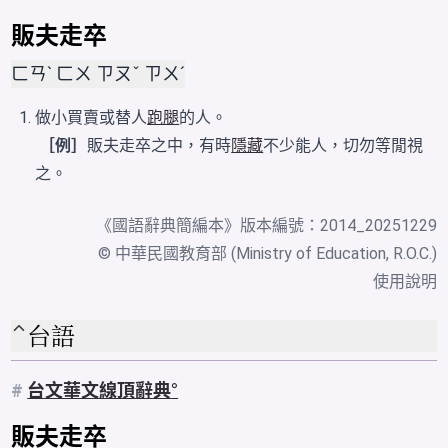
販夫走卒
ㄈㄢˋ ㄈㄨ ㄗㄡˇ ㄗㄨˊ
做小買賣或替人
跑腿
的人。
［例］
販夫走卒之中，有時
隱藏
不少能人，切勿等閒視
之。
《
國語辭典簡編本
》版本編號：2014_20251229
© 中華民國教育部 (Ministry of Education, R.O.C.)
使用說明
台語
#
台文華文線頂辭典
販夫走卒