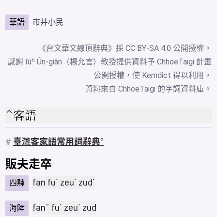
華語
市井小民
《台文華文線頂辭典》採
CC BY-SA 4.0
公開授權。
感謝 Iûⁿ Ún-giân（楊允言）教授提供資料予 ChhoeTaigi 計畫
公開授權，使 Kemdict 得以利用。
資料來自
ChhoeTaigi 的字詞資料庫
。
客語
#
臺灣客家語常用詞辭典
販夫走卒
fan fuˊ zeuˋ zudˋ
四縣
fanˇ fuˋ zeuˊ zud
海陸