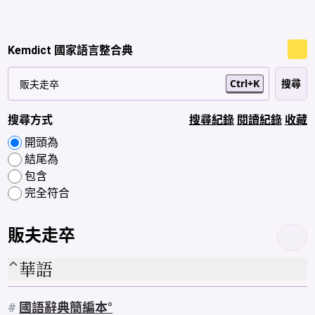
Kemdict 國家語言整合典
Ctrl+K
搜尋方式
搜尋紀錄
閱讀紀錄
收藏
開頭為
結尾為
包含
完全符合
販夫走卒
華語
#
國語辭典簡編本