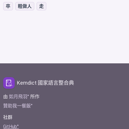
卒
粗做人
走
Kemdict 國家語言整合典
由
如月飛羽
所作
贊助我一餐飯
社群
GitHub