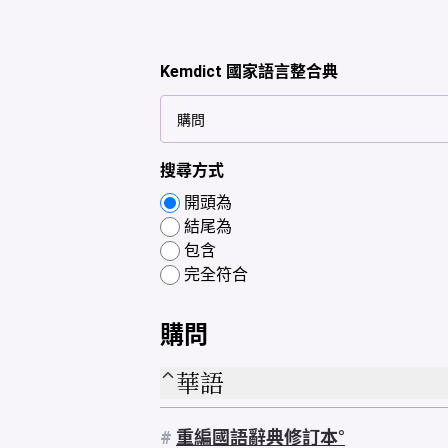
Kemdict 國家語言整合典
搜尋方式
開頭為
結尾為
包含
完全符合
購問
華語
#
重編國語辭典修訂本