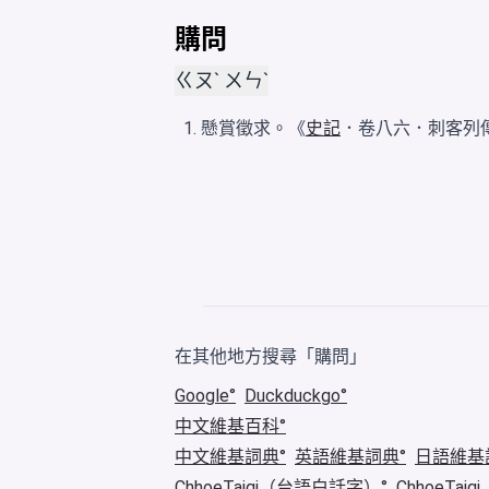
購問
ㄍㄡˋ ㄨㄣˋ
懸賞徵求。《
史記
．卷八六．刺客列
在其他地方搜尋「購問」
Google
Duckduckgo
中文維基百科
中文維基詞典
英語維基詞典
日語維基
ChhoeTaigi（台語白話字）
ChhoeTa