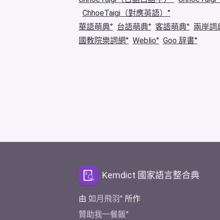
ChhoeTaigi（對應英語）
華語萌典
台語萌典
客語萌典
兩岸詞
國教院樂詞網
Weblio
Goo 辞書
Kemdict 國家語言整合典
由
如月飛羽
所作
贊助我一餐飯