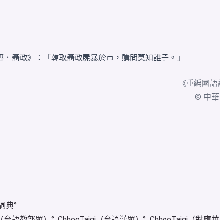
傳．聶政》：「韓取聶政屍暴於市，購問莫知誰子。」
《
重編國語
© 中華民國
詞典
igi（台語教部羅）
ChhoeTaigi（台語漢羅）
ChhoeTaigi（對應