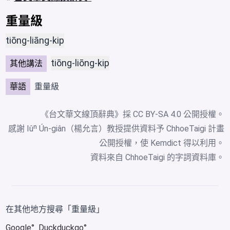
重量級
tiōng-liāng-kip
tiōng-liōng-kip
其他講法
華語
重量級
《台文華文線頂辭典》採
CC BY-SA 4.0
公開授權。
感謝 Iûⁿ Ún-giân（楊允言）教授提供資料予 ChhoeTaigi 計畫
公開授權，使 Kemdict 得以利用。
資料來自
ChhoeTaigi 的字詞資料庫
。
在其他地方搜尋「重量級」
Google
Duckduckgo