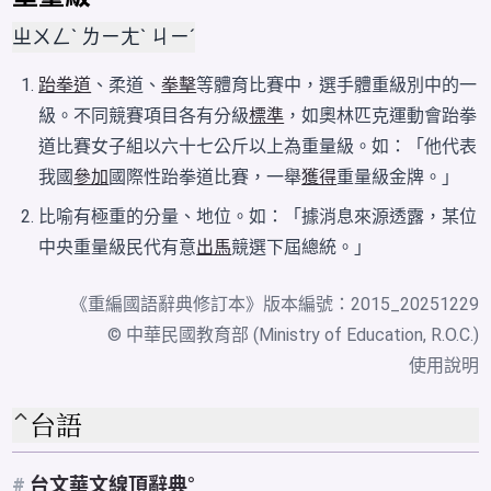
ㄓㄨㄥˋ ㄌㄧㄤˋ ㄐㄧˊ
跆拳道
、柔道、
拳擊
等體育比賽中，選手體重級別中的一
級。不同競賽項目各有分級
標準
，如奧林匹克運動會跆拳
道比賽女子組以六十七公斤以上為重量級。如：「他代表
我國
參加
國際性跆拳道比賽，一舉
獲得
重量級金牌。」
比喻有極重的分量、地位。如：「據消息來源透露，某位
中央重量級民代有意
出馬
競選下屆總統。」
《
重編國語辭典修訂本
》版本編號：2015_20251229
© 中華民國教育部 (Ministry of Education, R.O.C.)
使用說明
台語
#
台文華文線頂辭典