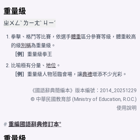
重量級
ㄓㄨㄥˋ ㄌㄧㄤˋ ㄐㄧˊ
拳擊、格鬥等比賽，依選手
體重
區分參賽等級，體重較高
的級
別稱
為重量級。
［例］
重量級拳王
比喻極有分量、
地位
。
［例］
重量級人物蒞臨會場，讓
典禮
增添不少光彩。
《
國語辭典簡編本
》版本編號：2014_20251229
© 中華民國教育部 (Ministry of Education, R.O.C.)
使用說明
#
重編國語辭典修訂本
重量級