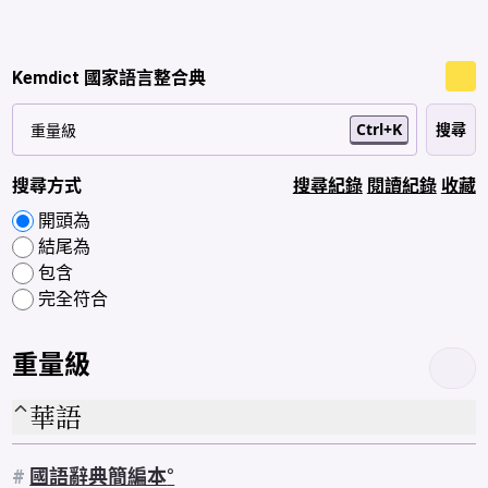
Kemdict 國家語言整合典
Ctrl+K
搜尋方式
搜尋紀錄
閱讀紀錄
收藏
開頭為
結尾為
包含
完全符合
重量級
華語
#
國語辭典簡編本