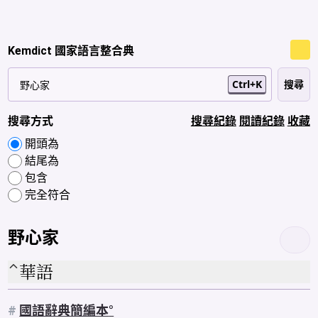
Kemdict 國家語言整合典
Ctrl+K
搜尋方式
搜尋紀錄
閱讀紀錄
收藏
開頭為
結尾為
包含
完全符合
野心家
華語
#
國語辭典簡編本