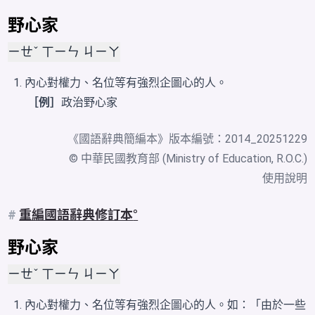
野心家
ㄧㄝˇ ㄒㄧㄣ ㄐㄧㄚ
內心對權力、名位等有強烈企圖心的人。
［例］
政治野心家
《
國語辭典簡編本
》版本編號：2014_20251229
© 中華民國教育部 (Ministry of Education, R.O.C.)
使用說明
#
重編國語辭典修訂本
野心家
ㄧㄝˇ ㄒㄧㄣ ㄐㄧㄚ
內心對權力、名位等有強烈企圖心的人。如：「由於一些