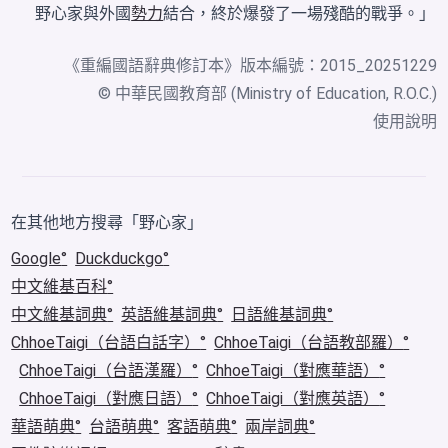
野心家與外國
勢力
結合，終於爆發了一場殘酷的戰爭。」
《
重編國語辭典修訂本
》版本編號：2015_20251229
© 中華民國教育部 (Ministry of Education, R.O.C.)
使用說明
在其他地方搜尋「野心家」
Google
Duckduckgo
中文維基百科
中文維基詞典
英語維基詞典
日語維基詞典
ChhoeTaigi（台語白話字）
ChhoeTaigi（台語教部羅）
ChhoeTaigi（台語漢羅）
ChhoeTaigi（對應華語）
ChhoeTaigi（對應日語）
ChhoeTaigi（對應英語）
華語萌典
台語萌典
客語萌典
兩岸詞典