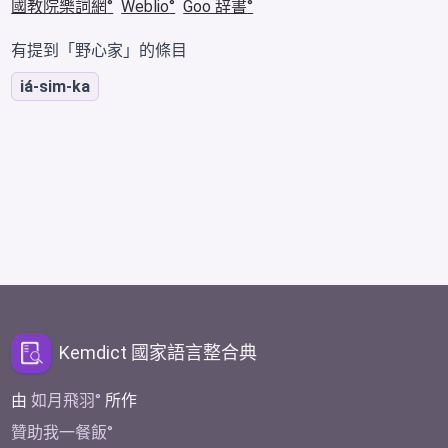
國教院樂詞網
Weblio
Goo 辞書
有提到「野心家」的條目
iá-sim-ka
Kemdict 國家語言整合典
由
如月飛羽
所作
贊助我一餐飯