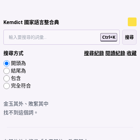
Kemdict 國家語言整合典
Ctrl+K
搜尋方式
搜尋紀錄
閱讀紀錄
收藏
開頭為
結尾為
包含
完全符合
金玉其外、敗絮其中
找不到這個詞。