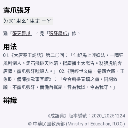
露爪張牙
ㄌㄡˋ ㄓㄠˇ ㄓㄤ ㄧㄚˊ
猶「
張牙舞爪
」。見「
張牙舞爪
」條。
用法
01.《大唐秦王詞話》第二○回：「仙妃馬上興妖法，一陣狂
風刮倒人。走石飛砂天地暗，揚塵播土太陽昏。豺狼虎豹奔
唐陣，露爪張牙唬殺人。」 02.《明經世文編．卷四六四．王
象乾．備陳撫款事宜疏》：「今合薊邊宣鎮之虜，同詞效
順，不露爪張牙，而俛首搖尾，昔為我讎，今為我守。」
辨識
《
成語典
》版本編號：2020_20251224
© 中華民國教育部 (Ministry of Education, R.O.C.)