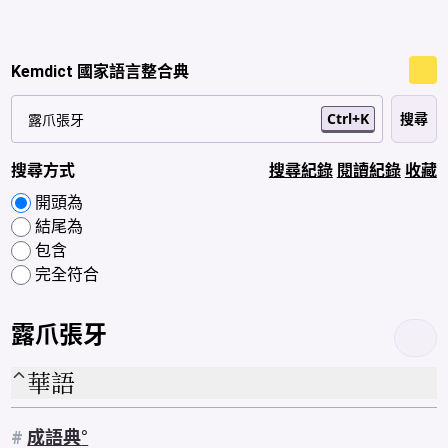
Kemdict 國家語言整合典
Ctrl+K
搜尋方式
搜尋紀錄
閱讀紀錄
收藏
開頭為
結尾為
包含
完全符合
露爪張牙
華語
#
成語典