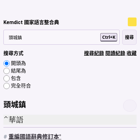
Kemdict 國家語言整合典
Ctrl+K
搜尋方式
搜尋紀錄
閱讀紀錄
收藏
開頭為
結尾為
包含
完全符合
頭城鎮
華語
#
重編國語辭典修訂本