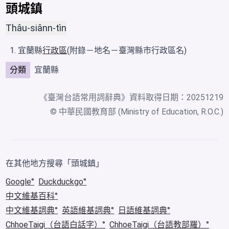
頭城鎮
Thâu-siânn-tìn
宜蘭縣
行政區
(附錄－地名－臺灣縣市行政區名)
分類
宜蘭縣
《
臺灣台語常用詞辭典
》資料取得日期：20251219
© 中華民國教育部 (Ministry of Education, R.O.C.)
在其他地方搜尋「頭城鎮」
Google
Duckduckgo
中文維基百科
中文維基詞典
英語維基詞典
日語維基詞典
ChhoeTaigi（台語白話字）
ChhoeTaigi（台語教部羅）