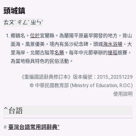
頭城鎮
ㄊㄡˊ ㄔㄥˊ ㄓㄣˋ
鄉鎮名。
位於
宜蘭縣。為蘭陽平原最早開發的地方，背山
面海，風景優美，境內有吳沙紀念碑、頭城
海水浴場
、大
里海岸、北關古隘等
名勝
。每年中元節舉辦的
搶孤
競賽，
為當地極具特色的民俗活動。
《
重編國語辭典修訂本
》版本編號：2015_20251229
© 中華民國教育部 (Ministry of Education, R.O.C.)
使用說明
台語
#
臺灣台語常用詞辭典