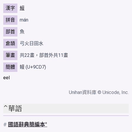
漢字
鰻
拼音
mán
部首
魚
倉頡
弓火日田水
筆畫
共22畫，部首外共11畫
簡體
鳗
(U+9CD7)
eel
Unihan資料庫
© Unicode, Inc.
華語
#
國語辭典簡編本