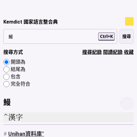
Kemdict 國家語言整合典
Ctrl+K
搜尋方式
搜尋紀錄
閱讀紀錄
收藏
開頭為
結尾為
包含
完全符合
鰻
漢字
#
Unihan資料庫