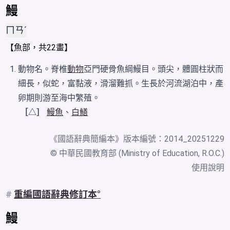
鰻
ㄇㄢˊ
【
魚
部，共22畫】
動物名。脊椎
動物
亞門硬骨魚綱鰻目。頭尖，體圓柱狀而
細長，似蛇，富黏液，滑溜難抓。生長於河流湖泊中，產
卵期則游至海中繁殖。
［△］
鰻魚
、
白鱔
《
國語辭典簡編本
》版本編號：2014_20251229
© 中華民國教育部 (Ministry of Education, R.O.C.)
使用說明
#
重編國語辭典修訂本
鰻