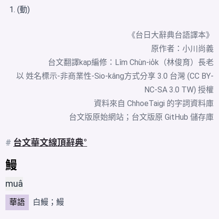
(動)
《台日大辭典台語譯本》
原作者：小川尚義
台文翻譯kap編修：Lîm Chùn-io̍k（林俊育）長老
以 姓名標示-非商業性-Sio-kâng方式分享 3.0 台灣 (CC BY-
NC-SA 3.0 TW) 授權
資料來自
ChhoeTaigi 的字詞資料庫
台文版原始網站
；
台文版原 GitHub 儲存庫
#
台文華文線頂辭典
鰻
muâ
華語
白鰻
；鰻