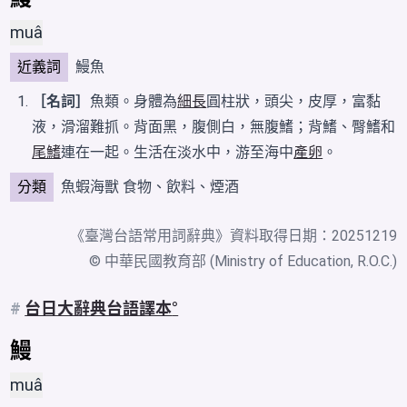
muâ
近義詞
鰻魚
［名詞］
魚類。身體為
細長
圓柱狀，頭尖，皮厚，富黏
液，滑溜難抓。背面黑，腹側白，無腹鰭；背鰭、臀鰭和
尾鰭
連在一起。生活在淡水中，游至海中
產卵
。
分類
魚蝦海獸
食物、飲料、煙酒
《
臺灣台語常用詞辭典
》資料取得日期：20251219
© 中華民國教育部 (Ministry of Education, R.O.C.)
#
台日大辭典台語譯本
鰻
muâ