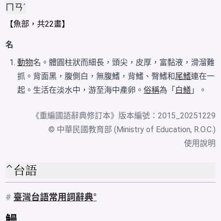
ㄇㄢˊ
【
魚
部，共22畫】
名
動物
名。體圓柱狀而細長，頭尖，皮厚，富黏液，滑溜難
抓。背面黑，腹側白，無腹鰭，背鰭、臀鰭和
尾鰭
連在一
起。生活在淡水中，游至海中產卵。
俗稱
為「
白鱔
」。
《
重編國語辭典修訂本
》版本編號：2015_20251229
© 中華民國教育部 (Ministry of Education, R.O.C.)
使用說明
台語
#
臺灣台語常用詞辭典
鰻