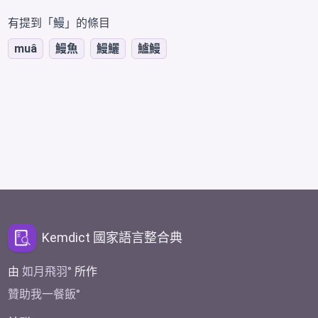
有提到「鰻」的條目
muâ
鰻魚
鰻鱺
鱸鰻
Kemdict 國家語言整合典
由
如月飛羽
所作
贊助我一餐飯