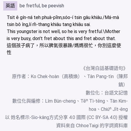
英語
be fretful, be peevish
Tsit ê gín-ná teh phuà-pīnn,sóo-í tsin gâu khiâu./Má-mà
tsin bô îng,lí m̄-thang khiâu tang khiâu sai.
This youngster is not well, so he is very fretful.\Mother
is very busy, don't fret about this and fret about that.
這個孩子病了，所以脾氣很暴躁/媽媽很忙，你別這麼使
性
《台灣白話基礎語句》
原作者：Ko Chek-hoàn（高積煥）、Tân Pang-tìn（陳邦
鎮）
數位化：
台語文記憶
數位化與編修：Lîm Bûn-cheng、Tēⁿ Tì-têng、Tân Kim-
hoa、Chiúⁿ Ji̍t-êng
以 姓名標示-Sio-kâng方式分享 4.0 國際 (CC BY-SA 4.0) 授權
資料來自
ChhoeTaigi 的字詞資料庫