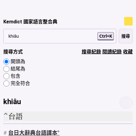
Kemdict 國家語言整合典
Ctrl+K
搜尋方式
搜尋紀錄
閱讀紀錄
收藏
開頭為
結尾為
包含
完全符合
khiâu
台語
#
台日大辭典台語譯本