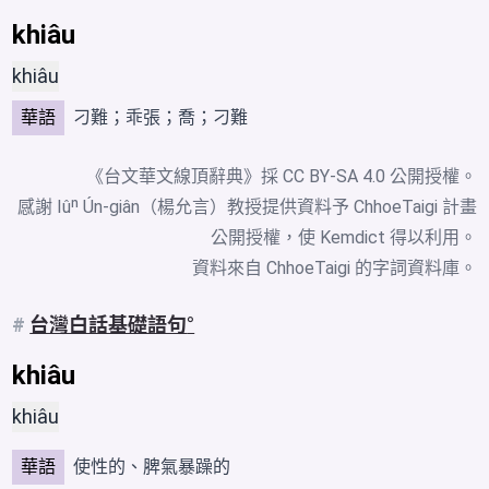
khiâu
khiâu
華語
刁難
；
乖張
；喬；
刁難
《台文華文線頂辭典》採
CC BY-SA 4.0
公開授權。
感謝 Iûⁿ Ún-giân（楊允言）教授提供資料予 ChhoeTaigi 計畫
公開授權，使 Kemdict 得以利用。
資料來自
ChhoeTaigi 的字詞資料庫
。
#
台灣白話基礎語句
khiâu
khiâu
華語
使性的、脾氣暴躁的