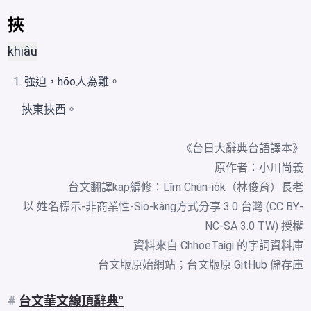
挾
khiâu
強迫，hōo人為難。
挾東挾西。
《台日大辭典台語譯本》
原作者：小川尚義
台文翻譯kap編修：Lîm Chùn-io̍k（林俊育）長老
以 姓名標示-非商業性-Sio-kâng方式分享 3.0 台灣 (CC BY-
NC-SA 3.0 TW) 授權
資料來自
ChhoeTaigi 的字詞資料庫
台文版原始網站
；
台文版原 GitHub 儲存庫
#
台文華文線頂辭典