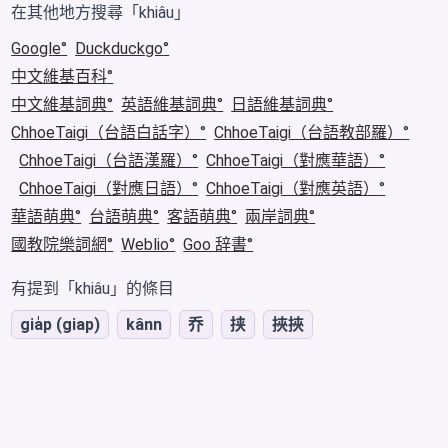
在其他地方搜尋「khiâu」
Google
Duckduckgo
中文維基百科
中文維基詞典
英語維基詞典
日語維基詞典
ChhoeTaigi（台語白話字）
ChhoeTaigi（台語教部羅）
ChhoeTaigi（台語漢羅）
ChhoeTaigi（對應華語）
ChhoeTaigi（對應日語）
ChhoeTaigi（對應英語）
華語萌典
台語萌典
客語萌典
兩岸詞典
國教院樂詞網
Weblio
Goo 辞書
有提到「khiâu」的條目
gia̍p (giap)
kânn
乔
挟
挾挾