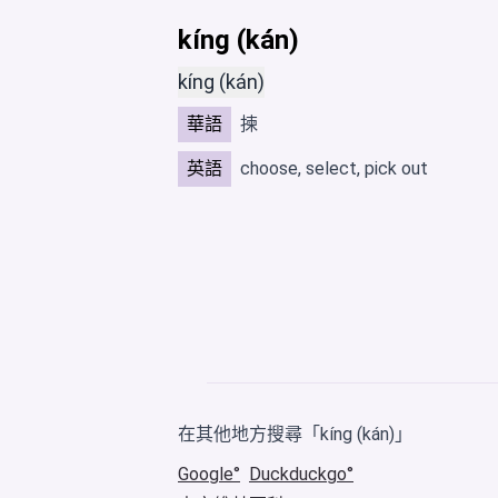
kíng (kán)
kíng (kán)
華語
揀
英語
choose, select, pick out
在其他地方搜尋「kíng (kán)」
Google
Duckduckgo