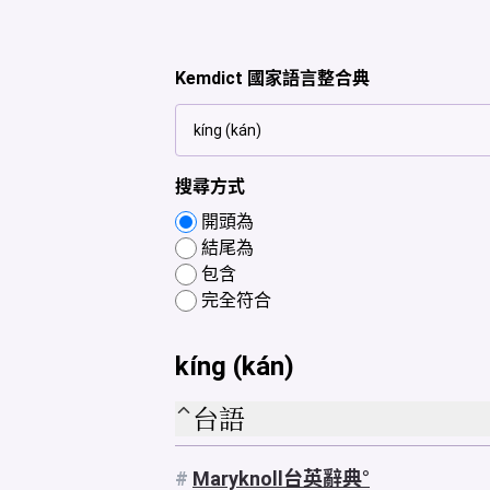
Kemdict 國家語言整合典
搜尋方式
開頭為
結尾為
包含
完全符合
kíng (kán)
台語
#
Maryknoll台英辭典