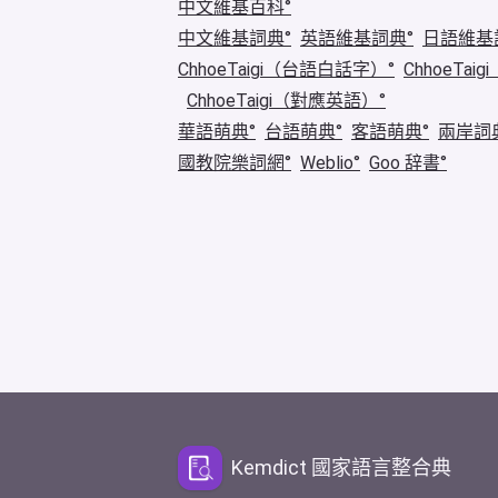
中文維基百科
中文維基詞典
英語維基詞典
日語維基
ChhoeTaigi（台語白話字）
ChhoeTa
ChhoeTaigi（對應英語）
華語萌典
台語萌典
客語萌典
兩岸詞
國教院樂詞網
Weblio
Goo 辞書
Kemdict 國家語言整合典