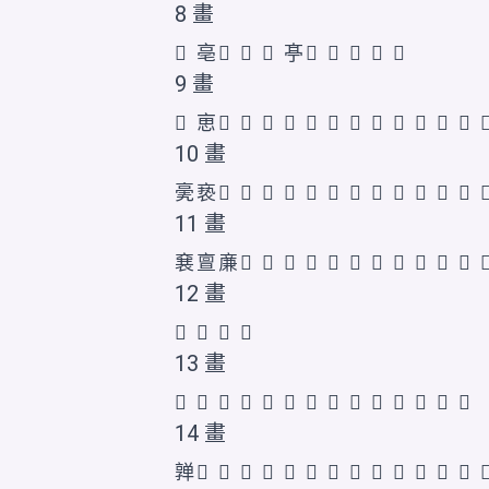
8 畫
𬽍
亳
𠅙
𠅚
𠅖
𠅘
𠅛
𠅜
𠅝
𫡻
𱎘
9 畫
𬽑
𠅤
𠅞
𠅟
𠅠
𠅡
𠅢
𠅣
𠅥
𠅦
𠅧
𪜣
𬽎
𬽏

10 畫
亴
亵
𠅬
𠅨
𠅩
𠅪
𠅫
𠅭
𠅮
𠅯
𠅲
𪜤
𫡼
𬽓

11 畫
㐮
亶
亷
𠅳
𠅴
𠅵
𠅶
𠅷
𠅸
𠅺
𠅻
𠅼
𠆀
𫡽

12 畫
𠅾
𠅿
𫡿
𫢀
13 畫
𠆁
𠆂
𠆃
𠆄
𠆅
𠆆
𠆇
𠆈
𠆉
𪜥
𬽙
𬽚
𰁠
𱎙
14 畫
亸
𠆌
𠆐
𠆋
𠆍
𠆎
𠆏
𠆑
𠆒
𠆔
𠆖
𠆗
𠆘
𬽛
