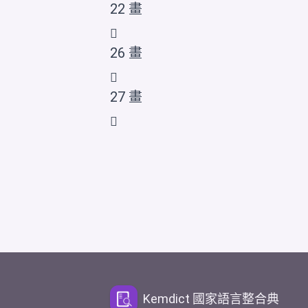
22 畫
𠆟
26 畫
𠆠
27 畫
𠆡
Kemdict 國家語言整合典