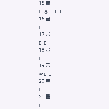
15 畫
𬽞
㐯
𫢁
𫢂
𬽝
16 畫
𠆚
17 畫
𠆝
𪜦
18 畫
𫢃
19 畫
亹
𠆞
𬽟
20 畫
𫢄
21 畫
𬽠