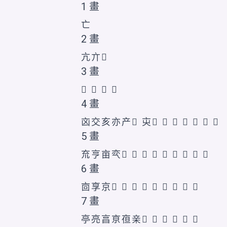
1 畫
亡
2 畫
亢
亣
𠅁
3 畫
𠅂
𪜠
𪜡
𬽃
4 畫
㐫
交
亥
亦
产
𰁜
㐪
𠅃
𠅄
𠅅
𠅆
𠅇
𫝅
𬽄
5 畫
㐬
亨
亩
亪
𠅈
𠅉
𠅊
𠅋
𪜢
𫡺
𬽅
𬽆
𬽇
6 畫
㐭
享
京
𠅌
𠅍
𠅎
𠅏
𠅐
𠅑
𠅒
𬽈
𬽉
7 畫
亭
亮
亯
亰
亱
亲
𠅓
𠅔
𠅕
𬽊
𬽋
𬽌