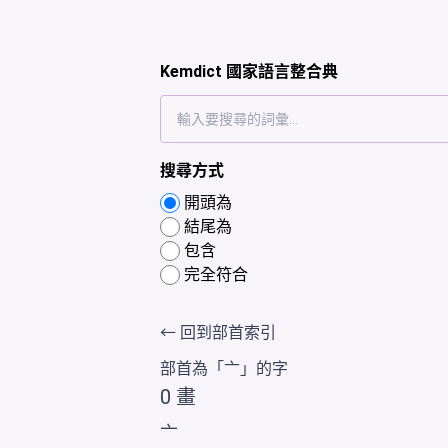
Kemdict 國家語言整合典
搜尋方式
開頭為
結尾為
包含
完全符合
← 回到部首索引
部首為「
亠
」的字
0 畫
亠