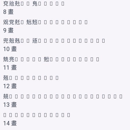
兗
兘
兙
𠒌
𠒍
𠒎
𠒏
𪞀
𫝌
𫤙
𭀥
8 畫
㒭
党
兛
𠒐
𠒑
𠒒
𠒓
𠒔
𠒕
𠒖
𪞁
𭀦
𭀧
𱏤
𱏥
9 畫
兜
兝
兞
𠒜
𠒝
㒮
𠒗
𠒘
𠒙
𠒚
𠒛
𫤚
𫤛
𭀨
𰃍
𱏦
𱏧
𱏨
10 畫
兟
兠
𠒢
𠒞
𠒟
𠒠
𠒡
𠒣
𫤜
𫤝
𭀩
𭀪
𭀫
𭀬
𭀭
𰃎
𱏩
11 畫
兡
𠒤
𠒥
𠒦
𪞂
𫤞
𭀮
𭀯
𰃏
𰃐
12 畫
兢
𠒧
𠒨
𠒩
𠒪
𠒫
𠒬
𠒭
𠒮
𠒯
𫤟
𫤠
𭀰
𭀱
𭀲
𭀳
𰃑
𰃒
𱏪
𱏫
𱏬
13 畫
𠒰
𠒲
𠒵
𠒱
𠒴
𠒶
𠒷
𪞃
𪞄
𪞅
𭀴
𱏭
14 畫