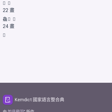
𠓖
𠓕
22 畫
𠓗
𠓙
𠓘
24 畫
𠓚
Kemdict 國家語言整合典
由
如月飛羽
所作