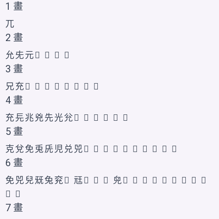
1 畫
兀
2 畫
允
兂
元
𭀖
𠑶
𭀗
𭀘
3 畫
兄
充
𠑷
𠑸
𭀙
𭀚
𭀛
𭀜
𭀝
𰃊
4 畫
充
㒫
兆
兇
先
光
兊
𠑹
𠘺
𠑺
𠑻
𠑼
𫤗
5 畫
克
兌
免
兎
兏
児
兑
兕
𠑽
𠑾
𠑿
𠒀
𠒁
𠒂
𭀞
𭀟
𭀠
𰃋
6 畫
免
兕
兒
兓
兔
兖
𠒄
㒬
𠒃
𠒅
𠒆
𠒇
𠒈
𠒉
𠒊
𠒋
𪝿
𫤘
𭀡
𭀢
𭀣
𰃌
𭀤
7 畫