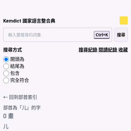
Kemdict 國家語言整合典
Ctrl+K
搜尋方式
搜尋紀錄
閱讀紀錄
收藏
開頭為
結尾為
包含
完全符合
← 回到部首索引
部首為「
儿
」的字
0 畫
儿