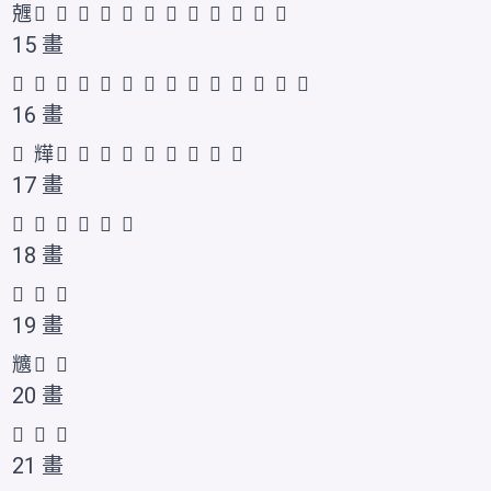
兣
𠒸
𠒾
𠒳
𠒹
𠒺
𠒻
𠒼
𠒽
𭀵
𰃓
𰃔
𱏮
15 畫
𭀶
𠒿
𠓀
𠓁
𠓂
𠓃
𠓄
𠓅
𠓇
𫤡
𫤢
𭀷
𭀸
𱏯
16 畫
𠓊
㒯
𠓆
𠓈
𠓉
𫤣
𫤤
𫤥
𫤦
𭀹
𭀺
17 畫
𠓋
𠓎
𪞆
𫤧
𰃕
𱏰
18 畫
𠓏
𠓍
𠓐
19 畫
兤
𠓑
𠓒
20 畫
𫤨
𠓓
𠓔
21 畫