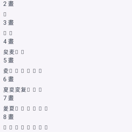
2 畫
𭐟
3 畫
𡕞
𡕟
4 畫
夋
麦
𡕠
𡕡
5 畫
夌
𡕢
𡕣
𡕤
𡕥
𭐠
𭐡
6 畫
㚆
㚇
変
复
𭐢
𭐣
𭐤
7 畫
夎
夏
𠀼
𡕦
𫯋
𫯌
𭐥
𭐦
8 畫
𡕧
𡕪
𡕨
𡕩
𡕫
𡕬
𭐧
𱘤