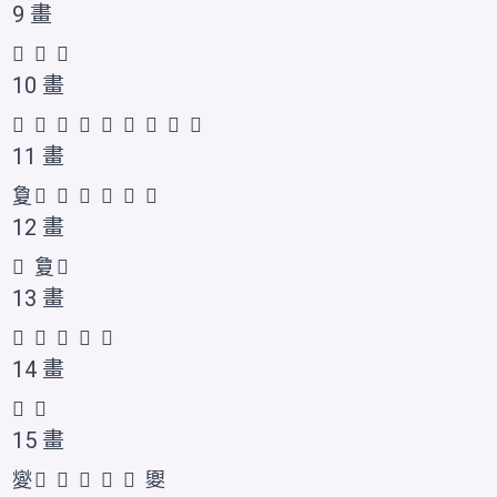
9 畫
𠌞
𡕭
𰋏
10 畫
𡕮
𡕰
𠭶
𡕯
𡕱
𪤶
𭐨
𭐩
𱘥
11 畫
夐
𡕲
𡕳
𡕴
𡕵
𭐪
𭐫
12 畫
𡕶
𡕷
𭐬
13 畫
𡕸
𡕹
𡕺
𭐭
𭐮
14 畫
𡕻
𭐯
15 畫
夑
𡕼
𡕽
𡕾
𡕿
𭐰
夓