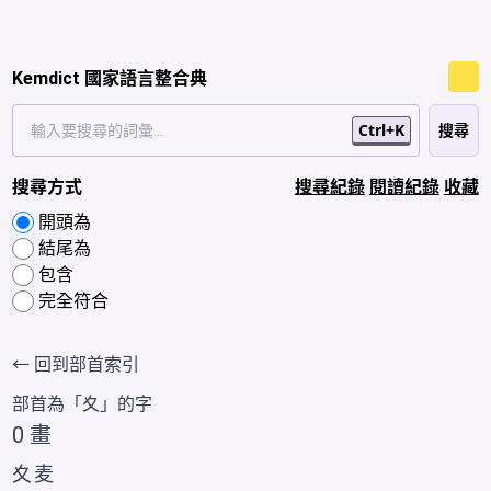
Kemdict 國家語言整合典
Ctrl+K
搜尋方式
搜尋紀錄
閱讀紀錄
收藏
開頭為
結尾為
包含
完全符合
← 回到部首索引
部首為「
夊
」的字
0 畫
夊
麦