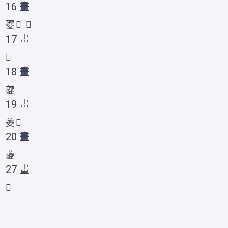
16 畫
夒
𡖀
𭐱
17 畫
𡖁
18 畫
夔
19 畫
夔
𭐲
20 畫
𡖂
27 畫
𡖃