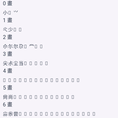
0 畫
小
𡭔
𭕄
1 畫
尐
少
𡭕
𡭖
2 畫
尒
尓
尔
尕
𡭘
龸
𡭗
𰍩
3 畫
尖
尗
尘
当
𡭛
𡭜
𡭙
𡭚
𭕅
4 畫
𡭞
𡭢
𡭣
𭕆
𡭝
𡭟
𡭠
𡭡
𡭤
𪧿
𫴸
𫴹
𭕇
𰍪
𱚣
5 畫
尙
尚
𠈤
𡭥
𡭦
𡭧
𡭨
𡭩
𪨀
𫴺
𫴻
𭕈
𭕉
𱚤
6 畫
尛
尜
尝
𡭭
𡭮
𡭳
𡭬
𫴼
𡭪
𡭫
𡭯
𡭰
𡭱
𡭲
𫴽
𭕊
𰍫
𱚥