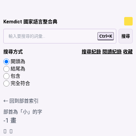
Kemdict 國家語言整合典
Ctrl+K
搜尋方式
搜尋紀錄
閱讀紀錄
收藏
開頭為
結尾為
包含
完全符合
← 回到部首索引
部首為「
小
」的字
-1 畫
𰍧
𰍨