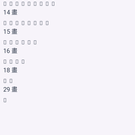
𡮰
𡮱
𡮲
𡮳
𪨅
𫵊
𫵋
𫵌
𭕌
14 畫
𡮴
𡮵
𡮶
𢇔
𪨆
𰍬
𱚪
𱚫
15 畫
𡮻
𡮷
𡮸
𡮹
𡮺
𤯏
16 畫
𡮼
𡮽
𡮾
𫵍
18 畫
𡮿
𱚬
29 畫
𡯀