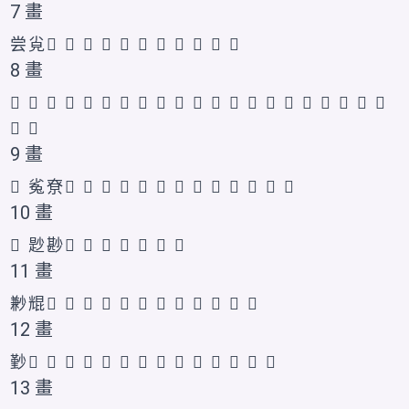
7 畫
尝
㝸
𡭴
𡭷
𡭸
𡭵
𡭶
𡭹
𡭺
𡭻
𡭼
𪨁
𪨂
8 畫
𡭽
𡭾
𡭿
𡮂
𡮉
𡮀
𡮁
𡮃
𡮄
𡮅
𡮆
𡮇
𡮈
𡮊
𡮋
𡮌
𡮍
𫴾
𫴿
𫵀
𫵁
𫵂
𫵃
9 畫
𫵄
㝹
尞
𡮎
𡮏
𡮐
𡮑
𡮒
𡮓
𡮔
𡮕
𡮖
𡮗
𫵅
𱚦
𱚧
10 畫
𭕋
尟
尠
𡮙
𡮚
𠅽
𡮘
𡮛
𡮜
𡮝
11 畫
㝺
尡
𡮞
𡮣
𡮤
𡮟
𡮠
𡮡
𡮢
𡮥
𪨃
𫵆
𫵇
𱚨
12 畫
㝻
𡮦
𡮧
𡮨
𡮩
𡮪
𡮫
𡮬
𡮭
𡮮
𡮯
𪨄
𫵈
𫵉
𱚩
13 畫