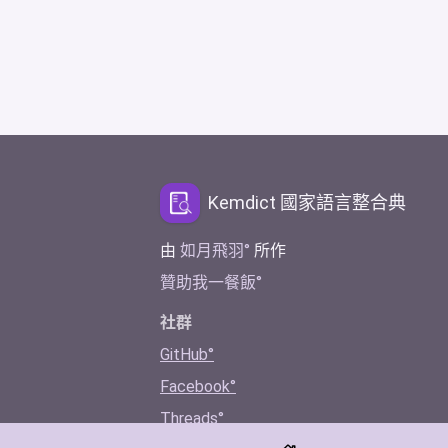
Kemdict 國家語言整合典
由
如月飛羽
所作
贊助我一餐飯
社群
GitHub
Facebook
Threads